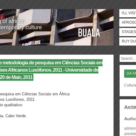
I'LL VISI
 of african
AFROS
temporary culture
STAGES
RUY DU
e metodologi​a de pesquisa em Ciências Sociais em
íses Africanos Lusófonos, 2011 - Universida​de de
DÁ F
20 de Maio, 2011
Cultura
 pesquisa em Ciências Sociais em África
nos Lusófonos, 2011
o qualitativo
Archi
ia, Cabo Verde
Auth
admini
arimil