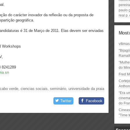
al.
pereira
paulo 
nção do carácter inovador da reflexão ou da proposta de
real p.
epartição geográfica.
candidaturas é 31 de Março de 2011. Elas devem ser enviadas
Most 
vítimas
l Workshops
"Bijag
Ramal
V,
“Mulhe
3 8241289
do Minu
ia.sn
Fred M
Cortejo
Anthon
cabo verde
,
ciencias sociais
,
seminário
,
universidade da praia
“Era u
cinema 
Twitter
Facebook
do Fra
Cineas
"Time 