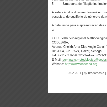
5. Uma carta de filiação institucion
A selecção dos dossiers far-se-á em fu
pesquisa, do equilíbrio de género e da r
A data limite para a apresentação das 
a:
CODESRIA Sub-regional Methodologica
CODESRIA,
Avenue Cheikh Anta Diop Angle Canal I
BP 3304, CP 18524, Dakar, Senegal.
Tel: +221-33 8259822/23—Fax: +221-3
E-Mail:
seminario.metodologico@codesr
Website:
http://www.codesria.org
10.02.2011 | by
ritadamasio
|