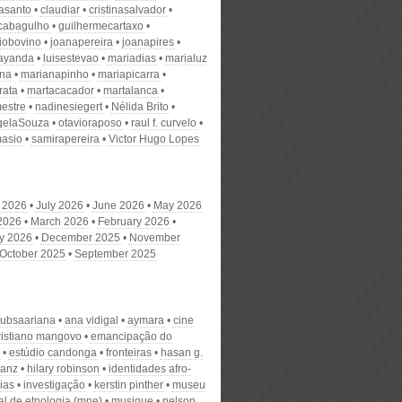
nasanto
claudiar
cristinasalvador
scabagulho
guilhermecartaxo
iobovino
joanapereira
joanapires
ayanda
luisestevao
mariadias
marialuz
ana
marianapinho
mariapicarra
rata
martacacador
martalanca
estre
nadinesiegert
Nélida Brito
gelaSouza
otavioraposo
raul f. curvelo
masio
samirapereira
Victor Hugo Lopes
 2026
July 2026
June 2026
May 2026
 2026
March 2026
February 2026
y 2026
December 2025
November
October 2025
September 2025
 subsaariana
ana vidigal
aymara
cine
ristiano mangovo
emancipação do
estúdio candonga
fronteiras
hasan g.
sanz
hilary robinson
identidades afro-
ias
investigação
kerstin pinther
museu
al de etnologia (mne)
musique
nelson