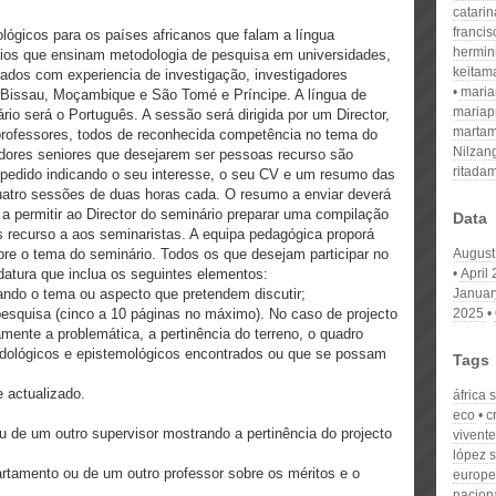
catari
franci
lógicos para os países africanos que falam a língua
hermin
ários que ensinam metodologia de pesquisa em universidades,
keitam
orados com experiencia de investigação, investigadores
mari
-Bissau, Moçambique e São Tomé e Príncipe. A língua de
mariap
ário será o Português. A sessão será dirigida por um Director,
martam
 professores, todos de reconhecida competência no tema do
Nilzan
gadores seniores que desejarem ser pessoas recurso são
ritada
edido indicando o seu interesse, o seu CV e um resumo das
atro sessões de duas horas cada. O resumo a enviar deverá
 a permitir ao Director do seminário preparar uma compilação
Data
 recurso a aos seminaristas. A equipa pedagógica proporá
bre o tema do seminário. Todos os que desejam participar no
August
atura que inclua os seguintes elementos:
April
do o tema ou aspecto que pretendem discutir;
Januar
uisa (cinco a 10 páginas no máximo). No caso de projecto
2025
mente a problemática, a pertinência do terreno, o quadro
odológicos e epistemológicos encontrados ou que se possam
Tags
actualizado.
áfrica
eco
c
e um outro supervisor mostrando a pertinência do projecto
vivente
lópez 
amento ou de um outro professor sobre os méritos e o
europe
nacion