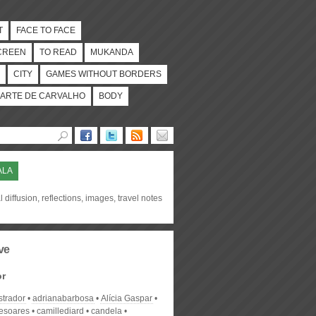
T
FACE TO FACE
CREEN
TO READ
MUKANDA
CITY
GAMES WITHOUT BORDERS
ARTE DE CARVALHO
BODY
ALA
l diffusion, reflections, images, travel notes
ve
or
strador
adrianabarbosa
Alícia Gaspar
desoares
camillediard
candela