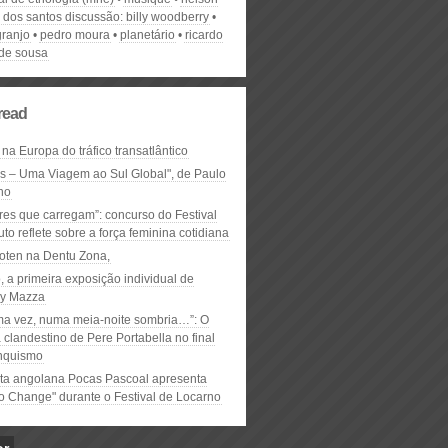
 dos santos discussão: billy woodberry
granjo
pedro moura
planetário
ricardo
 de sousa
read
 na Europa do tráfico transatlântico
ós – Uma Viagem ao Sul Global", de Paulo
ho
res que carregam”: concurso do Festival
to reflete sobre a força feminina cotidiana
oten na Dentu Zona,
, a primeira exposição individual de
y Mazza
ma vez, numa meia-noite sombria…”: O
clandestino de Pere Portabella no final
nquismo
ta angolana Pocas Pascoal apresenta
to Change" durante o Festival de Locarno