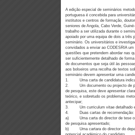
A edição especial de seminários metodo
portuguesa é concebida para universit
institutos e centros de formação, dout
seniores de Angola, Cabo Verde, Guiné
trabalho a ser utilizada durante o semin
apoiado por uma equipa de dois a três
seminário. Os universitários e investi
convidados a enviar ao CODESRIA um p
questões que pretendem abordar nas qu
ser suficientemente detalhado de forma
de documentos que seja útil às pessoas
aos bolseiros uma recolha de textos so
seminário devem apresentar uma candid
1. Uma carta de candidatura indican
2. Um documento ou projecto de pesq
de pesquisa, este deve apresentar clara
teórico, e sobretudo os problemas met
antecipar;
3. Um curriculum vitae detalhado e 
4. Duas cartas de recomendação:
a) Uma carta do director de tese ou d
de pesquisa apresentado;
b) Uma cartara do director do depart
potencial académico do candidato.