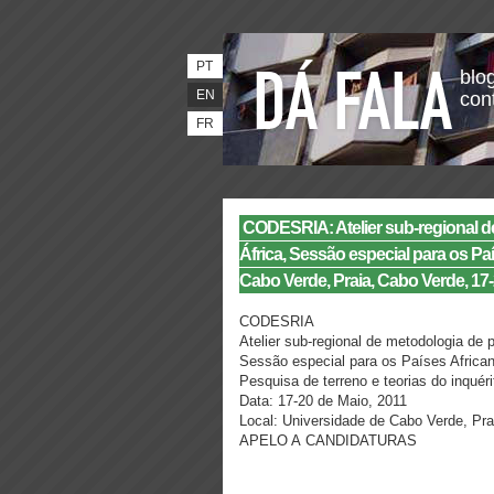
PT
blog
EN
con
FR
CODESRIA: Atelier sub-region​al d
África, Sessão especial para os Pa
Cabo Verde, Praia, Cabo Verde, 17-
CODESRIA
Atelier sub-regional de metodologia de
Sessão especial para os Países Africa
Pesquisa de terreno e teorias do inquérit
Data: 17-20 de Maio, 2011
Local: Universidade de Cabo Verde, Pra
APELO A CANDIDATURAS