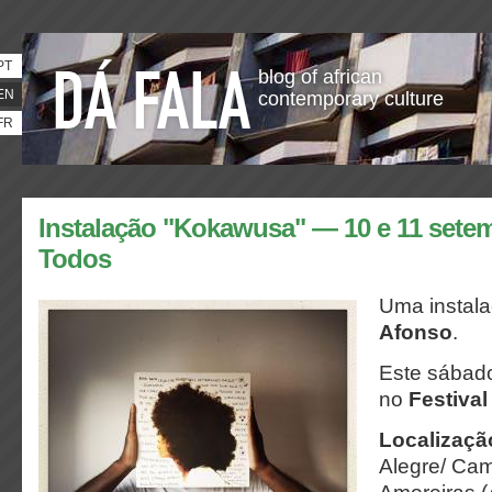
PT
blog of african
EN
contemporary culture
FR
Instalação "Kokawusa" — 10 e 11 setem
Todos
Uma instal
Afonso
.
Este sábad
no
Festiva
Localizaçã
Alegre/ Ca