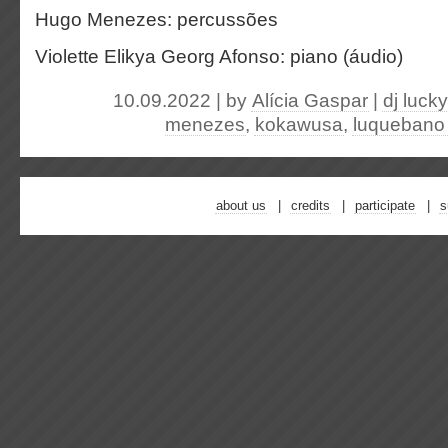
Hugo Menezes: percussões
Violette Elikya Georg Afonso: piano (áudio)
10.09.2022 | by
Alícia Gaspar
|
dj lucky
menezes
,
kokawusa
,
luquebano
about us
credits
participate
s