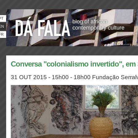
PT
blog of african
EN
contemporary culture
FR
Conversa "colonialismo invertido", em 
31 OUT 2015 - 15h00 - 18h00 Fundação Serralv