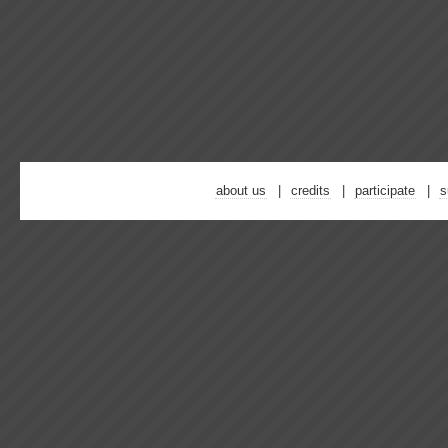
about us
credits
participate
s