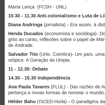
Marta Lança (FCSH - UNL)
10.30 - 11.30 Anti-colonialismo e Luta de L
Diana Andringa
(jornalista)
-
Era assim, à di
Henda Ducados
(economista e socióloga)- Do
grito ao canto, reflexões sobre o papel de Már
de Andrade.
Salvador Tito
(Univ. Coimbra)
-
Um país, uma 
utópica: A Geração da Utopia.
11 - 12.30: Debate
14.30 - 15.30 Independência
Ana Paula Tavares
(FLUL) - Das razões de An
pertença e novas formas de nomear o mundo
Hélder Bahu
(ISCED-Huíla)
-
O paradigma da 