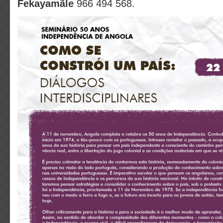
Fekayam
ãle
966 494 568.