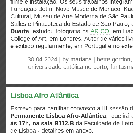
filme e instalação. Os seus trabalhos integr
Fundação Botín, Novo Musee de Mônaco, Kadis
Cultural, Museu de Arte Moderna de São Paulo,
Salles e Pinacoteca do Estado de São Paulo;
Duarte
, estudou fotografia na
AR.CO
, em Lis
College of Art, em Londres. Autor de vários liv
é exibido regularmente, em Portugal e no exte
30.04.2024 | by
mariana
|
bette gordon
universidade católica no porto
,
fantasma
Lisboa Afro-Atlântica
Escrevo para partilhar convosco a III sessão 
Permanente Lisboa Afro-Atlântica
, que irá 
às 17h, na sala B112.B
da Faculdade de Letr
de Lisboa - detalhes em anexo.