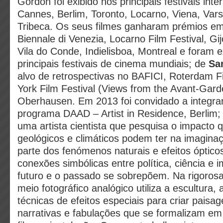
Gordon foi exibido nos principais festivais inte
Cannes, Berlim, Toronto, Locarno, Viena, Var
Tribeca. Os seus filmes ganharam prémios em
Biennale di Venezia, Locarno Film Festival, G
Vila do Conde, Indielisboa, Montreal e foram e
principais festivais de cinema mundiais; de
Sa
alvo de retrospectivas no BAFICI, Roterdam F
York Film Festival (Views from the Avant-Gard
Oberhausen. Em 2013 foi convidado a integra
programa DAAD – Artist in Residence, Berlim
uma artista cientista que pesquisa o impacto
geológicos e climáticos podem ter na imagina
parte dos fenómenos naturais e efeitos ópticos
conexões simbólicas entre política, ciência e
futuro e o passado se sobrepõem. Na rigorosa
meio fotográfico analógico utiliza a escultura,
técnicas de efeitos especiais para criar paisa
narrativas e fabulações que se formalizam em