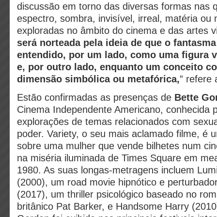
discussão em torno das diversas formas nas 
espectro, sombra, invisível, irreal, matéria o
exploradas no âmbito do cinema e das artes vi
será norteada pela ideia de que o fantasma
entendido, por um lado, como uma figura v
e, por outro lado, enquanto um conceito c
dimensão simbólica ou metafórica,
” refere
Estão confirmadas as presenças de
Bette Go
Cinema Independente Americano, conhecida p
explorações de temas relacionados com sexua
poder. Variety, o seu mais aclamado filme, é 
sobre uma mulher que vende bilhetes num cin
na miséria iluminada de Times Square em me
1980. As suas longas-metragens incluem Lum
(2000), um road movie hipnótico e perturbado
(2017), um thriller psicológico baseado no ro
britânico Pat Barker, e Handsome Harry (2010