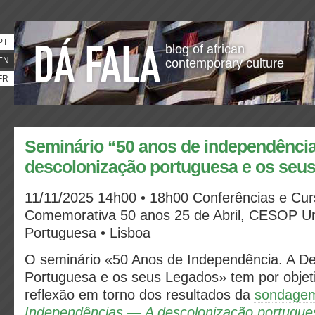
PT
blog of african
EN
contemporary culture
FR
Seminário “50 anos de independência
descolonização portuguesa e os seus
11/11/2025
14h00 • 18h00
Conferências e Cu
Comemorativa 50 anos 25 de Abril, CESOP
Un
Portuguesa • Lisboa
O seminário «50 Anos de Independência. A D
Portuguesa e os seus Legados» tem por objet
reflexão em torno dos resultados da
sondag
Independências — A descolonização portugue