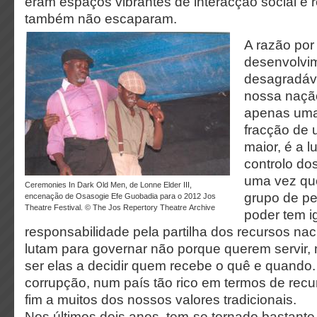
eram espaços vibrantes de interacção social e 
também não escaparam.
A razão por
desenvolvi
desagradáv
nossa naçã
apenas uma
fracção de 
maior, é a l
controlo do
uma vez qu
Ceremonies In Dark Old Men, de Lonne Elder III,
grupo de p
encenação de Osasogie Efe Guobadia para o 2012 Jos
Theatre Festival. © The Jos Repertory Theatre Archive
poder tem i
responsabilidade pela partilha dos recursos na
lutam para governar não porque querem servir
ser elas a decidir quem recebe o quê e quando.
corrupção, num país tão rico em termos de recu
fim a muitos dos nossos valores tradicionais.
Nos últimos dois anos, tem-se tornado bastante 