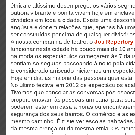
étnica e altíssimo desemprego, os vários segm
outrora vibrante e bonita vivem hoje em enclav
divididos em toda a cidade. Existe uma descon
angústia e dor em relações que, apenas há um
ser construídas por cima de quaisquer divisórias
A nossa companhia de teatro, o
Jos Repertory
funcionar nesta cidade há pouco mais de 10 ano
na moda os espectáculos começarem às 7 da t
sentiam-se seguras passeando à noite pela cid
É considerado arriscado iniciarmos um espectác
Hoje em dia, as maioria das pessoas quer estar
No último festival em 2012 os espectáculos ac
Tivemos que cancelar as conversas pós-espect
proporcionavam às pessoas um canal para ser
poderem estar em casa a horas ou encontrarem 
segurança dos seus bairros. O comércio e as e
mesmo caminho. É triste ver escolas habitadas
da mesma crença ou da mesma etnia. Os merc