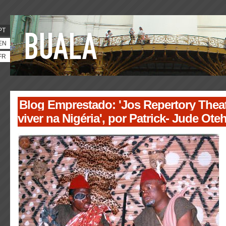
PT
EN
FR
Blog Emprestado: 'Jos Repertory Theat
viver na Nigéria', por Patrick- Jude Ote