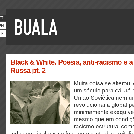
PT
EN
FR
Black & White. Poesia, anti-racismo e 
Russa pt. 2
Muita coisa se alterou,
um século para cá. Já 
União Soviética nem u
revolucionária global p
minimamente exequível.
mesmo que em condiçõ
racismo estrutural com
indispensável para o funcionamento do capitali