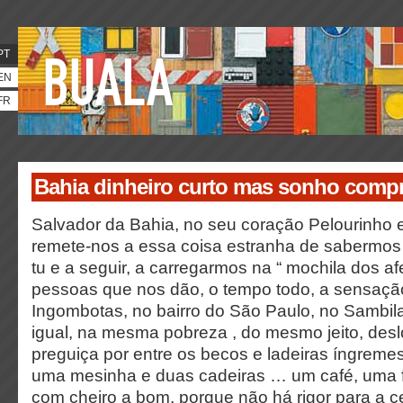
PT
EN
FR
Bahia dinheiro curto mas sonho compr
Salvador da Bahia, no seu coração Pelourinho 
remete-nos a essa coisa estranha de sabermos t
tu e a seguir, a carregarmos na “ mochila dos af
pessoas que nos dão, o tempo todo, a sensaçã
Ingombotas, no bairro do São Paulo, no Sambila
igual, na mesma pobreza , do mesmo jeito, de
preguiça por entre os becos e ladeiras íngremes 
uma mesinha e duas cadeiras … um café, uma fa
com cheiro a bom, porque não há rigor para a c