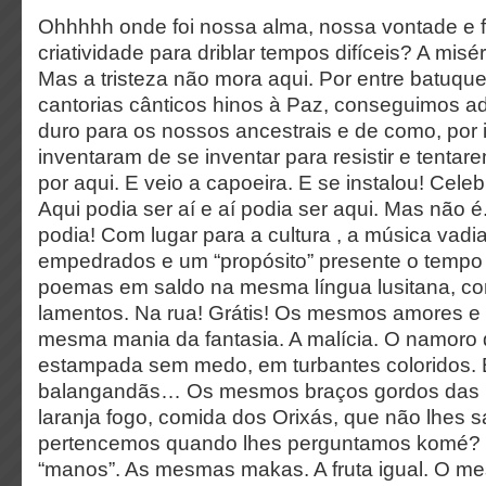
Ohhhhh onde foi nossa alma, nossa vontade e f
criatividade para driblar tempos difíceis? A miséri
Mas a tristeza não mora aqui. Por entre batuque
cantorias cânticos hinos à Paz, conseguimos ad
duro para os nossos ancestrais e de como, por
inventaram de se inventar para resistir e tentare
por aqui. E veio a capoeira. E se instalou! Cele
Aqui podia ser aí e aí podia ser aqui. Mas não 
podia! Com lugar para a cultura , a música vad
empedrados e um “propósito” presente o tempo
poemas em saldo na mesma língua lusitana, 
lamentos. Na rua! Grátis! Os mesmos amores e
mesma mania da fantasia. A malícia. O namoro 
estampada sem medo, em turbantes coloridos. B
balangandãs… Os mesmos braços gordos das 
laranja fogo, comida dos Orixás, que não lhes
pertencemos quando lhes perguntamos komé
“manos”. As mesmas makas. A fruta igual. O m