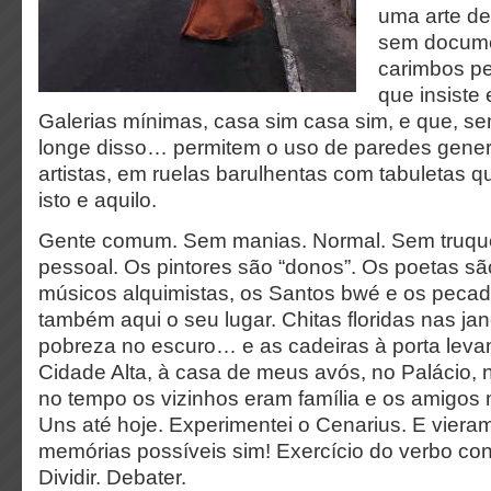
uma arte de
sem docume
carimbos p
que insiste
Galerias mínimas, casa sim casa sim, e que, se
longe disso… permitem o uso de paredes gene
artistas, em ruelas barulhentas com tabuletas 
isto e aquilo.
Gente comum. Sem manias. Normal. Sem truqu
pessoal. Os pintores são “donos”. Os poetas sã
músicos alquimistas, os Santos bwé e os peca
também aqui o seu lugar. Chitas floridas nas ja
pobreza no escuro… e as cadeiras à porta leva
Cidade Alta, à casa de meus avós, no Palácio,
no tempo os vizinhos eram família e os amigos 
Uns até hoje. Experimentei o Cenarius. E vier
memórias possíveis sim! Exercício do verbo co
Dividir. Debater.