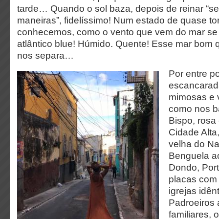
tarde… Quando o sol baza, depois de reinar “s
maneiras”, fidelíssimo! Num estado de quase t
conhecemos, como o vento que vem do mar se
atlântico blue! Húmido. Quente! Esse mar bom 
nos separa…
Por entre po
escancarada
mimosas e 
como nos ba
Bispo, rosa
Cidade Alta
velha do N
Benguela a
Dondo, Por
placas com
igrejas idê
Padroeiros
familiares,