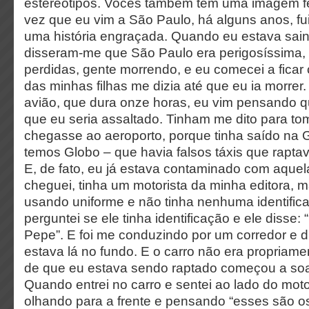
estereótipos. Vocês também têm uma imagem feit
vez que eu vim a São Paulo, há alguns anos, fu
uma história engraçada. Quando eu estava sa
disseram-me que São Paulo era perigosíssima, 
perdidas, gente morrendo, e eu comecei a fica
das minhas filhas me dizia até que eu ia morrer
avião, que dura onze horas, eu vim pensando q
que eu seria assaltado. Tinham me dito para t
chegasse ao aeroporto, porque tinha saído na 
temos Globo – que havia falsos táxis que rapt
E, de fato, eu já estava contaminado com aque
cheguei, tinha um motorista da minha editora, 
usando uniforme e não tinha nenhuma identific
perguntei se ele tinha identificação e ele disse:
Pepe”. E foi me conduzindo por um corredor e d
estava lá no fundo. E o carro não era propriamen
de que eu estava sendo raptado começou a so
Quando entrei no carro e sentei ao lado do motor
olhando para a frente e pensando “esses são 