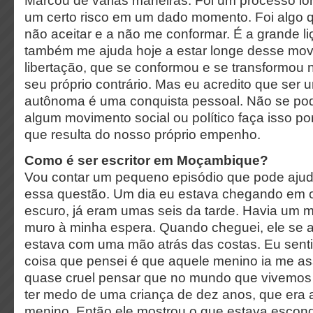
Marcou de várias maneiras. Foi um processo lo
um certo risco em um dado momento. Foi algo 
não aceitar e a não me conformar. É a grande li
também me ajuda hoje a estar longe desse mo
libertação, que se conformou e se transformou 
seu próprio contrário. Mas eu acredito que ser 
autônoma é uma conquista pessoal. Não se po
algum movimento social ou político faça isso por
que resulta do nosso próprio empenho.
Como é ser escritor em Moçambique?
Vou contar um pequeno episódio que pode ajud
essa questão. Um dia eu estava chegando em c
escuro, já eram umas seis da tarde. Havia um 
muro à minha espera. Quando cheguei, ele se 
estava com uma mão atrás das costas. Eu senti
coisa que pensei é que aquele menino ia me as
quase cruel pensar que no mundo que vivemos
ter medo de uma criança de dez anos, que era 
menino. Então ele mostrou o que estava escond