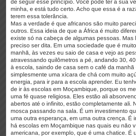
de seguir esse princípio. Você pode ter a sua v
minha, e está tudo certo. Acho que essa é a raz
terem essa tolerância.
Mas a verdade é que africanos são muito parec
outros. Essa ideia de que a África é muito difere
existe só na cabeça de algumas pessoas. Mas 
preciso ser dita. Em uma sociedade que é muito
manhã, às vezes eu saio de casa e vejo as pes
atravessando quilômetros a pé, andando 30, 40 
à escola, saindo de casa sem o café da manhã
simplesmente uma xícara de chá com muito açú
energia, para ir para a escola aprender. Eu te
de ir às escolas em Moçambique, porque os me
uma fé quase religiosa. Eles estão ali absorven
abertos até o infinito, estão completamente ali
mosca passando na sala. É um investimento q
uma outra esperança, em uma outra crença. É 
há escolas em Moçambique nas quais eu não v
americana, por exemplo, que é uma chatice. É u