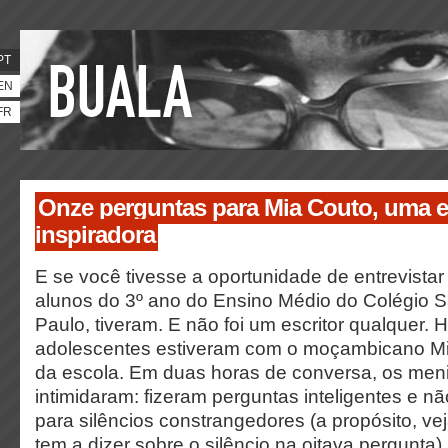
PT
EN
FR
Onze perguntas para Mia Couto, uma e
inspiradora
E se você tivesse a oportunidade de entrevistar
alunos do 3º ano do Ensino Médio do Colégio 
Paulo, tiveram. E não foi um escritor qualquer.
adolescentes estiveram com o moçambicano Mia
da escola. Em duas horas de conversa, os men
intimidaram: fizeram perguntas inteligentes e 
para silêncios constrangedores (a propósito, vej
tem a dizer sobre o silêncio na oitava pergunta).