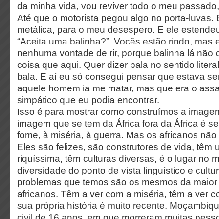
da minha vida, vou reviver todo o meu passado,
Até que o motorista pegou algo no porta-luvas.
metálica, para o meu desespero. E ele estendeu
“Aceita uma balinha?”. Vocês estão rindo, mas 
nenhuma vontade de rir, porque balinha lá não
coisa que aqui. Quer dizer bala no sentido litera
bala. E aí eu só consegui pensar que estava s
aquele homem ia me matar, mas que era o ass
simpático que eu podia encontrar.
Isso é para mostrar como construímos a imagem
imagem que se tem da África fora da África é 
fome, à miséria, à guerra. Mas os africanos não
Eles são felizes, são construtores de vida, têm 
riquíssima, têm culturas diversas, é o lugar n
diversidade do ponto de vista linguístico e cultu
problemas que temos são os mesmos da maior 
africanos. Têm a ver com a miséria, têm a ver c
sua própria história é muito recente. Moçambiq
civil de 16 anos, em que morreram muitas pes