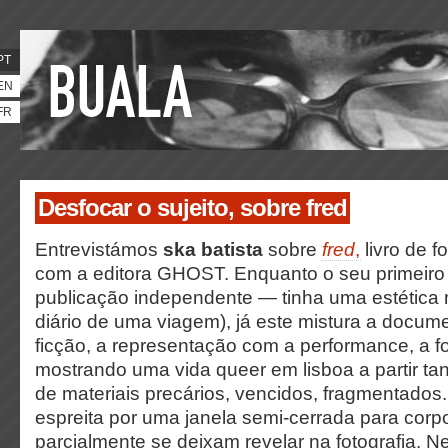
PT
EN
FR
Desfocar o sujeito, sobre fred
Entrevistámos
ska batista
sobre
fred
,
livro de f
com a editora GHOST. Enquanto o seu primeiro
publicação independente — tinha uma estética 
diário de uma viagem), já este mistura a docu
ficção, a representação com a performance, a f
mostrando uma vida queer em lisboa a partir ta
de materiais precários, vencidos, fragmentado
espreita por uma janela semi-cerrada para corp
parcialmente se deixam revelar na fotografia. Ne