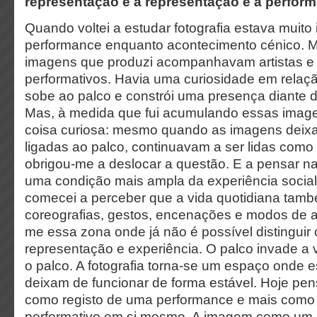
representação e a representação é a perfor
Quando voltei a estudar fotografia estava muito
performance enquanto acontecimento cénico. Mu
imagens que produzi acompanhavam artistas e
performativos. Havia uma curiosidade em relaç
sobe ao palco e constrói uma presença diante 
Mas, à medida que fui acumulando essas imag
coisa curiosa: mesmo quando as imagens deix
ligadas ao palco, continuavam a ser lidas como
obrigou-me a deslocar a questão. E a pensar 
uma condição mais ampla da experiência social.
comecei a perceber que a vida quotidiana tam
coreografias, gestos, encenações e modos de a
me essa zona onde já não é possível distinguir
representação e experiência. O palco invade a v
o palco. A fotografia torna-se um espaço onde e
deixam de funcionar de forma estável. Hoje p
como registo de uma performance e mais como
performativo em si mesmo. A imagem como um l