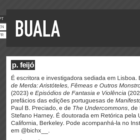
PT
EN
FR
p. feijó
É escritora e investigadora sediada em Lisboa.
de Merda: Aristóteles, Fêmeas e Outros Monstr
(2023) e
Episódios de Fantasia e Violência
(202
prefácios das edições portuguesas de
Manifest
Paul B. Preciado
, e de
The Undercommons
, de
Stefano Harney
. É doutorada em Retórica pela
California, Berkeley
. Pode acompanhá-la no Ins
em @bichx__.