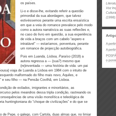
os países.
Litera
Voz
In
Li-o e disse-lhe, evitando referir a questão
Cultur
primordial da sua abordagem, que talvez
(1998).
estivéssemos perante uma escrita ensaística
em que a veia do romance prevalece pelo modo
como a autora narrativiza as suas reflexões e,
no caso do livro em questão, a sua experiência
Artig
de vida a braços com um cabelo “aspero e
intratável” — estaríamos, porventura, perante
A perti
um romance de projecção autobiográfica.
A perti
POSFÁC
Pois em
Luanda, Lisboa, Paraíso
(2018) a
o porvi
autora regressa a — (sua?) mesmo que
(re)inventada — uma história de vida: um pai
 Sousa) viaja de Luanda a Lisboa em 1984 com o intuito de
esquerdo malformado do filho mais novo, Aquiles, e
 e seu filho — na Pensão Covilhã, em Lisboa.
ndição de exilados, imigrantes e minoritários, as
ercurso pelos meandros dessa tripla condição, rastreando os
 consequências de uma visão monolítica e teleológica de
ria huntingtoniana do “choque de civilizações” e do que se
ão de Pepe, o galego, com Cartola, duas almas que, no limiar