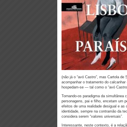
(não já o “avó Castro”, mas Cartola de
acompanhar o tratamento do calcanhar 
hospedam-se — tal como o “avó Castro”
Tornando-os paradigma da simultânea co
personagens, pai e filho, encetam um p
efeitos de uma realidade desigual e as
identidade, sempre na contramão da teo
considera serem “valores universais”.
Interessante, neste contexto, é a relaç