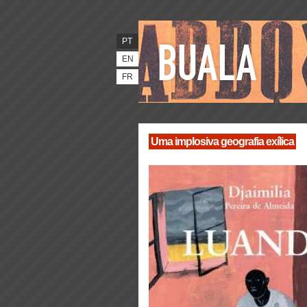
PT
EN
FR
Uma implosiva geografia exílica