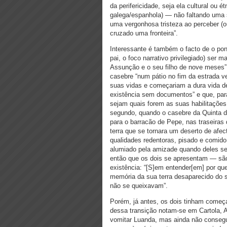
da perifericidade, seja ela cultural ou 
galega/espanhola) — não faltando uma 
uma vergonhosa tristeza ao perceber (o
cruzado uma fronteira”.
Interessante é também o facto de o pon
pai, o foco narrativo privilegiado) ser 
Assunção e o seu filho de nove meses”
casebre “num pátio no fim da estrada 
suas vidas e começariam a dura vida de
existência sem documentos” e que, para
sejam quais forem as suas habilitações
segundo, quando o casebre da Quinta d
para o barracão de Pepe, nas traseira
terra que se tornara um deserto de afe
qualidades redentoras, pisado e comido
alumiado pela amizade quando deles se
então que os dois se apresentam — sã
existência: “[S]em entender[em] por que
memória da sua terra desaparecido do s
não se queixavam”.
Porém, já antes, os dois tinham come
dessa transição notam-se em Cartola, A
vomitar Luanda, mas ainda não conseguia;