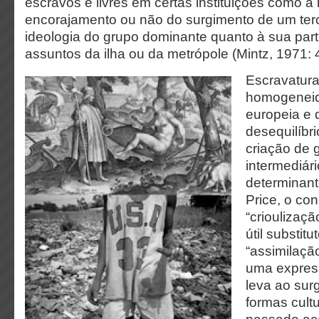
escravos e livres em certas instituições como a i
encorajamento ou não do surgimento de um terc
ideologia do grupo dominante quanto à sua par
assuntos da ilha ou da metrópole (Mintz, 1971: 
Escravatura
homogeneid
europeia e 
desequilíbr
criação de 
intermediári
determinant
Price, o con
“crioulizaç
útil substit
“assimilaçã
uma express
leva ao sur
formas cultu