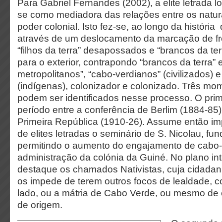
Para Gabriel Fernandes (2002), a elite letrada l
se como mediadora das relações entre os natura
poder colonial. Isto fez-se, ao longo da históri
através de um deslocamento da marcação de fron
“filhos da terra” desapossados e “brancos da terr
para o exterior, contrapondo “brancos da terra” 
metropolitanos”, “cabo-verdianos” (civilizados) e
(indígenas), colonizador e colonizado. Três mo
podem ser identificados nesse processo. O pri
período entre a conferência de Berlim (1884-85)
Primeira República (1910-26). Assume então im
de elites letradas o seminário de S. Nicolau, f
permitindo o aumento do engajamento de cabo-
administração da colónia da Guiné. No plano in
destaque os chamados Nativistas, cuja cidadan
os impede de terem outros focos de lealdade, c
lado, ou a mátria de Cabo Verde, ou mesmo de
de origem.