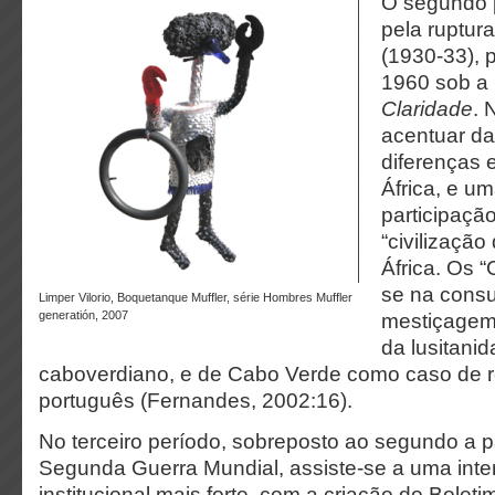
O segundo 
pela ruptur
(1930-33), 
1960 sob a 
Claridade
. 
acentuar d
diferenças 
África, e u
participaçã
“civilização
África. Os “
se na cons
Limper Vilorio, Boquetanque Muffler, série Hombres Muffler
generatión, 2007
mestiçagem
da lusitanid
caboverdiano, e de Cabo Verde como caso de r
português (Fernandes, 2002:16).
No terceiro período, sobreposto ao segundo a pa
Segunda Guerra Mundial, assiste-se a uma inte
institucional mais forte, com a criação do Bolet