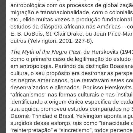
antropológica com os processos de globalizaçã
migração e transnacionalidade, com o colonialis
etc., elide muitas vezes a produção fundaciona
estudos da diáspora africana nas Américas – 
E. B. DuBois, St. Clair Drake, ou Jean Price-Mar
outros (Yelvington, 2001: 227-8).
The Myth of the Negro Past,
de Herskovits (1941
como o primeiro caso de legitimação do estudo 
em antropologia. Partindo da distinção Boasiana
cultura, o seu propósito era destronar as perspe
os negros americanos, que retratavam estes 
desenraizados e alienados. Por isso Herskovits
“africanismos” nas formas culturais e nas institu
identificando a origem étnica específica de cad
sua equipa promoveu estudos comparados no Su
Daomé, Trinidad e Brasil. Yelvington aponta alg
surgidos desse esforço, tais como “tenacidade cu
“reinterpretação” e “sincretismo”, todos pertence