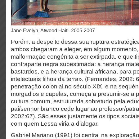
Jane Evelyn, Atwood Haiti. 2005-2007
Porém, a despeito dessa sua ruptura estratégica
ambos chegaram a eleger, em algum momento,
malformação congénita a ser extirpada, e que tip
contraparte negra subestimada: a herança mater
bastardos, e a herança cultural africana, para 
intelectuais filhos da terra». (Fernandes, 2002:
penetração colonial no século XIX, e na sequên
morgadios e capelas, começa a presumir-se a p
cultura comum, estruturada sobretudo pela ed
pai/senhor branco cede lugar ao professor/patr
2002:67). São esses justamente os tipos sociais 
com quem Lessa viria a dialogar.
Gabriel Mariano (1991) foi central na exploraçã