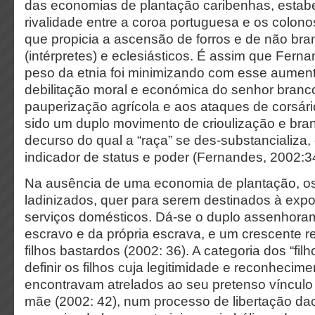
das economias de plantação caribenhas, esta
rivalidade entre a coroa portuguesa e os colo
que propicia a ascensão de forros e de não bra
(intérpretes) e eclesiásticos. É assim que Fern
peso da etnia foi minimizando com esse aument
debilitação moral e económica do senhor branc
pauperização agrícola e aos ataques de corsário
sido um duplo movimento de crioulização e br
decurso do qual a “raça” se des-substancializa
indicador de status e poder (Fernandes, 2002:3
Na ausência de uma economia de plantação, o
ladinizados, quer para serem destinados à expo
serviços domésticos. Dá-se o duplo assenhoram
escravo e da própria escrava, e um crescente 
filhos bastardos (2002: 36). A categoria dos “fil
definir os filhos cuja legitimidade e reconhecime
encontravam atrelados ao seu pretenso vínculo 
mãe (2002: 42), num processo de libertação da