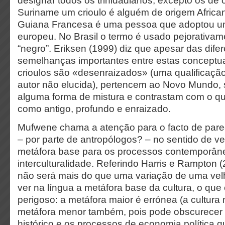
designar todos os trinidadianos, excepto os de 
Suriname um crioulo é alguém de origem Africa
Guiana Francesa é uma pessoa que adoptou u
europeu. No Brasil o termo é usado pejorativame
“negro”. Eriksen (1999) diz que apesar das dife
semelhanças importantes entre estas conceptua
crioulos são «desenraizados» (uma qualificaçã
autor não elucida), pertencem ao Novo Mundo, 
alguma forma de mistura e contrastam com o q
como antigo, profundo e enraizado.
Mufwene chama a atenção para o facto de pare
– por parte de antropólogos? – no sentido de ve
metáfora base para os processos contemporân
interculturalidade. Referindo Harris e Rampton (
não será mais do que uma variação de uma vel
ver na língua a metáfora base da cultura, o qu
perigoso: a metáfora maior é errónea (a cultura 
metáfora menor também, pois pode obscurecer o
histórico e os processos de economia política 