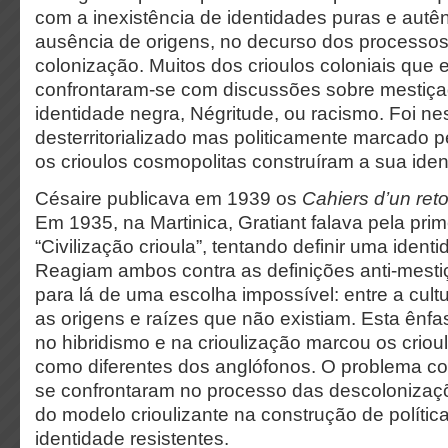
com a inexistência de identidades puras e autê
ausência de origens, no decurso dos processos
colonização. Muitos dos crioulos coloniais que
confrontaram-se com discussões sobre mestiça
identidade negra, Négritude, ou racismo. Foi ne
desterritorializado mas politicamente marcado p
os crioulos cosmopolitas construíram a sua iden
Césaire publicava em 1939 os
Cahiers d’un ret
Em 1935, na Martinica, Gratiant falava pela pri
“Civilização crioula”, tentando definir uma ident
Reagiam ambos contra as definições anti-mesti
para lá de uma escolha impossível: entre a cult
as origens e raízes que não existiam. Esta ênf
no hibridismo e na crioulização marcou os criou
como diferentes dos anglófonos. O problema co
se confrontaram no processo das descolonizaçõe
do modelo crioulizante na construção de polític
identidade resistentes.