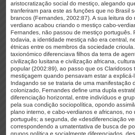
aristocratização social do mestiço, alegando qu
tranferiram para este as funções que no Brasil
brancos (Fernandes, 2002:87). A sua leitura do
verdiano acabou criando o mestiço cabo-verdia
Fernandes, não passou de mestiço português. P
todavia, a identidade mestiça não era central, 
étnicas entre os membros da sociedade crioula
taxionómico diferenciava filhos da terra de agen
civilização lusitana e civilização africana, cultur
popular (2002:89), ao passo que os Claridosos 
mestiçagem quando pensavam estar a explicá-la
Indagando se se trataria de uma manifestação
colonizado, Fernandes define uma dupla estratég
diferenciação horizontal, entre indivíduos e g
pela sua condição sociopolítica, opondo assimi
plano interno, e cabo-verdianos e africanos, no 
português; a segunda, de «desdiferenciação ver
correspondendo a umatentativa de busca de p
grupos política e socialmente diferenciados, d