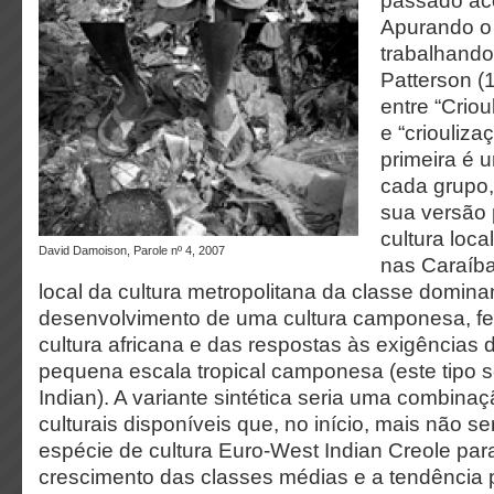
passado ac
Apurando o
trabalhando
Patterson (1
entre “Crio
e “crioulizaç
primeira é
cada grupo, 
sua versão 
cultura loca
David Damoison, Parole nº 4, 2007
nas Caraíb
local da cultura metropolitana da classe dominan
desenvolvimento de uma cultura camponesa, fei
cultura africana e das respostas às exigências d
pequena escala tropical camponesa (este tipo s
Indian). A variante sintética seria uma combina
culturais disponíveis que, no início, mais não s
espécie de cultura Euro-West Indian Creole pa
crescimento das classes médias e a tendência