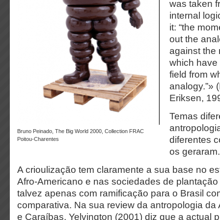
was taken fr
internal log
it:
“the mome
out the ana
against the 
which have 
field from w
analogy.”» 
Eriksen, 19
Temas difer
antropolog
Bruno Peinado, The Big World 2000, Collection FRAC
diferentes 
Poitou-Charentes
os geraram.
A crioulização tem claramente a sua base no e
Afro-Americano e nas sociedades de plantação
talvez apenas com ramificação para o Brasil co
comparativa. Na sua review da antropologia da 
e Caraíbas, Yelvington (2001) diz que a actual