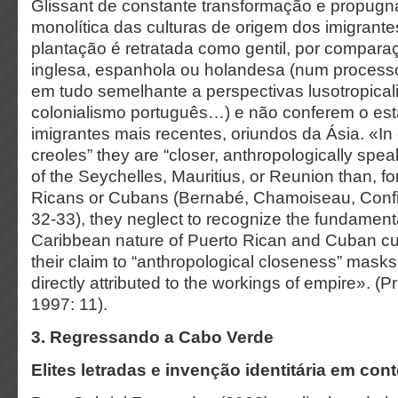
Glissant de constante transformação e propug
monolítica das culturas de origem dos imigrantes
plantação é retratada como gentil, por compar
inglesa, espanhola ou holandesa (num processo
em tudo semelhante a perspectivas lusotropical
colonialismo português…) e não conferem o esta
imigrantes mais recentes, oriundos da Ásia. «In 
creoles” they are “closer, anthropologically spea
of the Seychelles, Mauritius, or Reunion than, f
Ricans or Cubans (Bernabé, Chamoiseau, Confi
32-33), they neglect to recognize the fundament
Caribbean nature of Puerto Rican and Cuban cu
their claim to “anthropological closeness” mask
directly attributed to the workings of empire». (Pr
1997: 11).
3. Regressando a Cabo Verde
Elites letradas e invenção identitária em cont