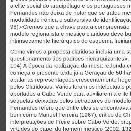
a elite social do arquipélago e os portugueses m
Fernandes não deixa de notar que se tratou 
modalidade irónica e subversiva de identificaçã
98):«Cremos que a chave para a compreensão 
modelo regionalista e mestiço claridoso deve b
intrinsecamente hierárquico do esquema freirian
Como vimos a proposta claridosa incluía uma sub
questionamento dos padrões hierarquizantes».
104) À época da realização da mesa redonda c
começa o presente texto já a Geração de 50 h
abalar as representações crescentemente heg
pelos Claridosos. Vários foram os intelectuais 
aportados a Cabo Verde para auxiliarem a elite l
sequelas deixadas pelos detractores do modelo i
Fernandes refere que entre eles se encontrava
bem como Manuel Ferreira (1967), crítico de Ch
interpretações de Freire sobre Cabo Verde, pr
virtudes do papel do homem mestiço (2002: 132