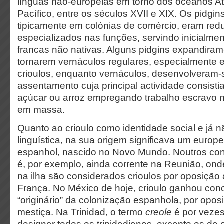
línguas não-europeias em torno dos oceanos Atl
Pacífico, entre os séculos XVII e XIX. Os pidgin
tipicamente em colónias de comércio, eram redu
especializados nas funções, servindo inicialme
francas não nativas. Alguns pidgins expandiram
tornarem vernáculos regulares, especialmente 
crioulos, enquanto vernáculos, desenvolveram-
assentamento cuja principal actividade consist
açúcar ou arroz empregando trabalho escravo 
em massa.
Quanto ao crioulo como identidade social e já n
linguística, na sua origem significava um euro
espanhol, nascido no Novo Mundo. Noutros con
é, por exemplo, ainda corrente na Reunião, ond
na ilha são considerados crioulos por oposiçã
França. No México de hoje, crioulo ganhou con
“originário” da colonização espanhola, por opo
mestiça. Na Trinidad, o termo
creole
é por veze