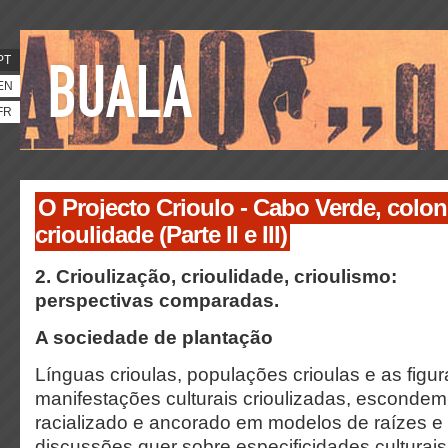
PT
EN
FR
O Projecto Crioulo - Cabo Verde, colon
crioulidade (Parte II e III)
2. Crioulização, crioulidade, crioulismo:
perspectivas comparadas.
A sociedade de plantação
Línguas crioulas, populações crioulas e as figur
manifestações culturais crioulizadas, escond
racializado e ancorado em modelos de raízes e
discussões quer sobre especificidades culturai