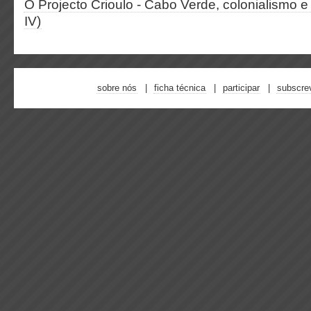
O Projecto Crioulo - Cabo Verde, colonialismo e 
IV)
sobre nós
ficha técnica
participar
subscre