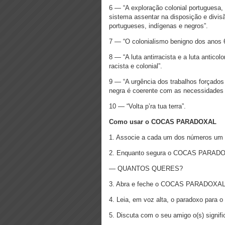
6 — “A exploração colonial portuguesa, 
sistema assentar na disposição e divisã
portugueses, indígenas e negros”.
7 — “O colonialismo benigno dos anos 
8 — “A luta antirracista e a luta antico
racista e colonial”.
9 — “A urgência dos trabalhos forçados
negra é coerente com as necessidades d
10 — “Volta p’ra tua terra”.
Como usar o COCAS PARADOXAL
1. Associe a cada um dos números um 
2. Enquanto segura o COCAS PARADOX
— QUANTOS QUERES?
3. Abra e feche o COCAS PARADOXAL d
4. Leia, em voz alta, o paradoxo para o
5. Discuta com o seu amigo o(s) signifi