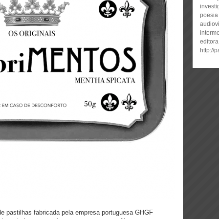
invest
poesia
audiovi
interme
editora
http://
pastilhas fabricada pela empresa portuguesa GHGF