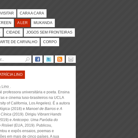
VISITAR
CARA A CARA
CREEN
A LER
MUKANDA
S
CIDADE
JOGOS SEM FRONTEIRAS
ARTE DE CARVALHO
CORPO
ATRÍCIA LINO
a Lino
.
é professora universitária e poeta. Ensina
uras e cinema luso-brasileiros na UCLA
sity of California, Los Angeles). É a autora
lógica
(2018) e
Manoel de Barros e A
 Cínica
(2019). Dirigiu
Vibrant Hands
2019) e
Anticorpo
.
Uma Paródia do
o Risível
(EUA, 2019). Publicou,
ntou e expôs ensaios, poemas e
ções em mais de cinco países. A sua