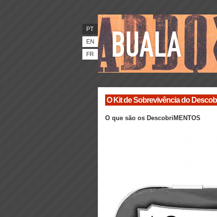
PT
EN
FR
O Kit de Sobrevivência do Descob
O que são os DescobriMENTOS