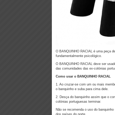
O BANQUINHO RACIAL é uma peça de mob
fundamentalmente psicológico.
O BANQUINHO RACIAL deve ser usado 
das comunidades das ex-colónias port
Como usar o BANQUINHO RACIAL
1. Ao cruzar-se com um ou mais membr
o banquinho e suba para cima dele.
2. Desça do banquinho assim que o c
colónias portuguesas terminar.
Não se recomenda o uso do banquinho 
dos países do norte.