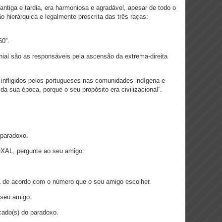
antiga e tardia, era harmoniosa e agradável, apesar de todo o
o hierárquica e legalmente prescrita das três raças:
60”.
lonial são as responsáveis pela ascensão da extrema-direita
 infligidos pelos portugueses nas comunidades indígena e
a sua época, porque o seu propósito era civilizacional”.
paradoxo.
AL, pergunte ao seu amigo:
e acordo com o número que o seu amigo escolher.
 seu amigo.
cado(s) do paradoxo.