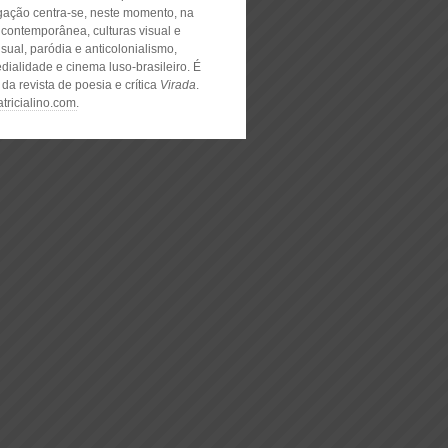
igação centra-se, neste momento, na
 contemporânea, culturas visual e
sual, paródia e anticolonialismo,
dialidade e cinema luso-brasileiro. É
 da revista de poesia e crítica
Virada
.
patricialino.com
.