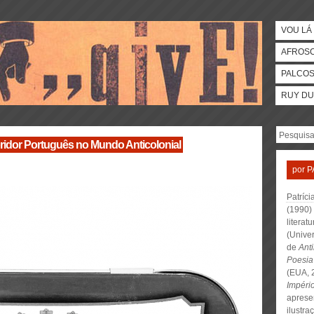
VOU LÁ 
AFROS
PALCO
RUY DU
ridor Português no Mundo Anticolonial
por
P
Patríci
(1990) 
literat
(Univer
de
Anti
Poesia
(EUA, 
Impéri
aprese
ilustra