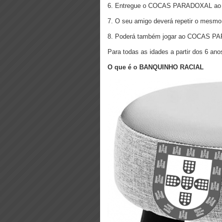
6. Entregue o COCAS PARADOXAL ao 
7. O seu amigo deverá repetir o mesmo
8. Poderá também jogar ao COCAS P
Para todas as idades a partir dos 6 ano
O que é o BANQUINHO RACIAL