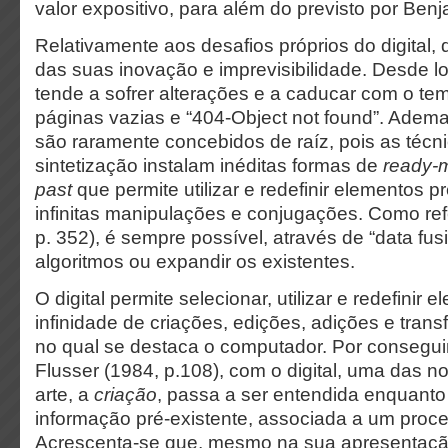
valor expositivo, para além do previsto por Benj
Relativamente aos desafios próprios do digital,
das suas inovação e imprevisibilidade. Desde log
tende a sofrer alterações e a caducar com o te
páginas vazias e “404-Object not found”. Adem
são raramente concebidos de raíz, pois as técn
sintetização instalam inéditas formas de
ready-
past
que permite utilizar e redefinir elementos p
infinitas manipulações e conjugações. Como re
p. 352), é sempre possível, através de “data fusi
algoritmos ou expandir os existentes.
O digital permite selecionar, utilizar e redefinir
infinidade de criações, edições, adições e tran
no qual se destaca o computador. Por consegui
Flusser (1984, p.108), com o digital, uma das n
arte, a
criação
, passa a ser entendida enquant
informação pré-existente, associada a um pro
Acrescenta-se que, mesmo na sua apresentaçã