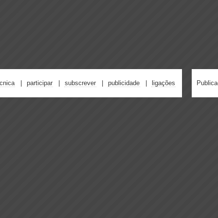
écnica
participar
subscrever
publicidade
ligações
Public