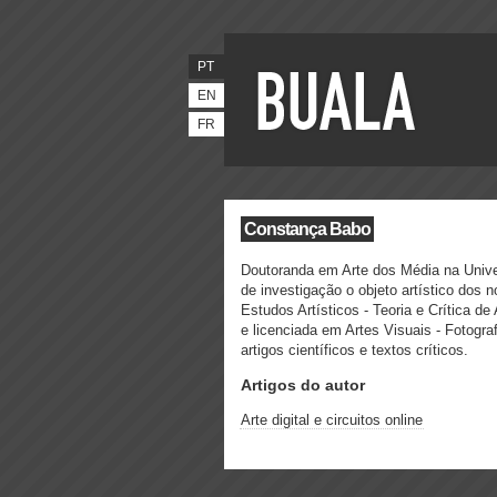
PT
EN
FR
Constança Babo
Doutoranda em Arte dos Média na Unive
de investigação o objeto artístico dos
Estudos Artísticos - Teoria e Crítica d
e licenciada em Artes Visuais - Fotogra
artigos científicos e textos críticos.
Artigos do autor
Arte digital e circuitos online