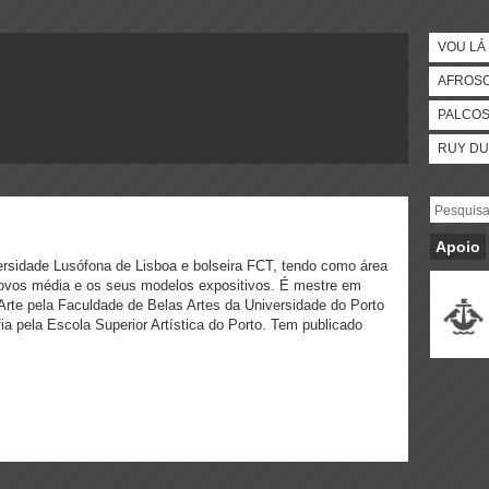
VOU LÁ 
AFROS
PALCO
RUY DU
Apoio
rsidade Lusófona de Lisboa e bolseira FCT, tendo como área
 novos média e os seus modelos expositivos. É mestre em
e Arte pela Faculdade de Belas Artes da Universidade do Porto
fia pela Escola Superior Artística do Porto. Tem publicado