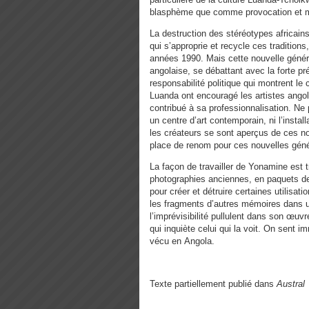
blasphème que comme provocation et mê
La destruction des stéréotypes africains
qui s’approprie et recycle ces traditions
années 1990. Mais cette nouvelle génér
angolaise, se débattant avec la forte pr
responsabilité politique qui montrent l
Luanda ont encouragé les artistes angol
contribué à sa professionnalisation. Ne 
un centre d’art contemporain, ni l’instal
les créateurs se sont aperçus de ces no
place de renom pour ces nouvelles géné
La façon de travailler de Yonamine est 
photographies anciennes, en paquets de 
pour créer et détruire certaines utilisat
les fragments d’autres mémoires dans un 
l’imprévisibilité pullulent dans son œuv
qui inquiète celui qui la voit. On sent 
vécu en Angola.
Texte partiellement publié dans
Austral