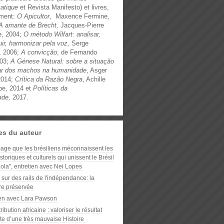
matique
et Revista Manifesto) et livres,
ment:
O Apicultor
, Maxence Fermine,
A amante de Brecht,
Jacques-Pierre
e, 2004;
O método Wilfart: analisar,
uir, harmonizar pela voz,
Serge
t, 2006;
A convicção
, de Fernando
003;
A Génese Natural: sobre a situação
ar dos machos na humanidade
, Asger
2014;
Crítica da Razão Negra
, Achille
e, 2014 et
Políticas da
ade,
2017.
les du auteur
ge que les brésiliens méconnaissent les
istoriques et culturels qui unissent le Brésil
gola", entretien avec Nei Lopes
sur des rails de l'indépendance: la
e préservée
ien avec Lara Pawson
ribution africaine : valoriser le résultat
te d’une très mauvaise Histoire