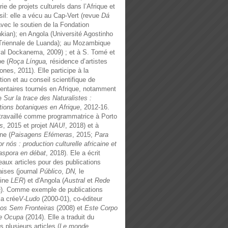
ie de projets culturels dans l’Afrique et
sil: elle a vécu au Cap-Vert (revue
Dá
avec le soutien de la Fondation
kian); en Angola (Université Agostinho
Triennale de Luanda); au Mozambique
val Dockanema, 2009) ; et à S. Tomé et
pe (
Roça Língua,
résidence d’artistes
ones, 2011). Elle participe à la
tion et au conseil scientifique de
ntaires tournés en Afrique, notamment
ie
Sur la trace des Naturalistes :
tions botaniques en Afrique
, 2012-16.
 travaillé comme programmatrice à Porto
s
, 2015 et projet
NAU!
, 2018) et à
ne (
Paisagens Efémeras
, 2015;
Para
or nós :
production culturelle africaine et
iaspora en débat
, 2018).
Ele a écrit
aux articles pour des publications
aises (journal
Público
,
DN,
le
ine
LER
) et d'Angola (
Austral
et
Rede
a
). Comme exemple de publications
 a crée
V-Ludo
(2000-01), co-éditeur
os Sem Fronteiras
(2008) et
Este Corpo
e Ocupa
(2014). Elle a traduit du
s plusieurs articles (
Le monde