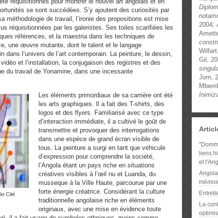
été réquisitionnés pour montrer le nouvel art angolais et en
Diplo
ortunités se sont succédées. S’y ajoutent des curiosités par
notam
sa méthodologie de travail, l’ironie des propositions est mise
2004;
us réquisitionnées par les galeristes. Ses toiles scarifiées les
Amett
lques références, et la maestria dans les techniques de
constr
ce
,
une œuvre mutante, dont le talent et le langage
Wilfar
in dans l’univers de l’art contemporain. La peinture, le dessin,
Gil, 2
a vidéo et l’installation, la conjugaison des registres et des
singul
que du travail de Yonamine, dans une incessante
Jorn, 
Mbemb
Inimiz
Les éléments primordiaux de sa carrière ont été
les arts graphiques. Il a fait des T-shirts, des
logos et des flyers. Familiarisé avec ce type
d’interaction immédiate, il a cultivé le goût de
Artic
transmettre et provoquer des interrogations
dans une espèce de grand écran visible de
"Domma
tous. La peinture a surgi en tant que véhicule
liens h
d’expression pour comprendre la société,
et l'An
l’Angola étant un pays riche en situations
Angola 
créatives visibles à l’œil nu et Luanda, du
mémoir
musseque
à la Ville Haute, parcourue par une
forte énergie créatrice. Considérant la culture
Entret
traditionnelle angolaise riche en éléments
La cont
originaux, avec une mise en évidence toute
optimis
kwé, il a fait usage de symboles ethniques, moins comme