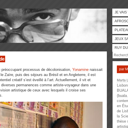
JE VAIS
AFROS
PLATEA
JEUX S
RUY DU
nde
par
M
u préoccupant
processus de décolonisation,
Yonamine
naissait
 Zaïre, puis des séjours au Brésil et en Angleterre, il est
ntiel créatif s’est éveillé à l’art. Actuellement, il vit et
Marta 
vec diverses permanences comme artiste-voyageur dans une
Lisbonn
 vision artistique de ceux avec lesquels il croise ses
BUALA,
s.
(
buala
contem
en Étu
de Lis
la Sci
thèse 
artist