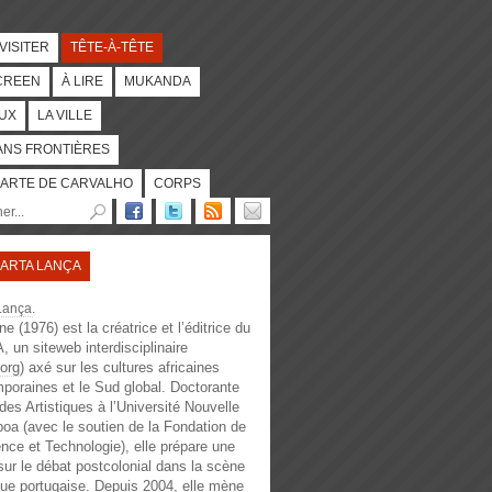
 VISITER
TÊTE-À-TÊTE
CREEN
À LIRE
MUKANDA
UX
LA VILLE
ANS FRONTIÈRES
ARTE DE CARVALHO
CORPS
ARTA LANÇA
Lança
.
e (1976) est la créatrice et l’éditrice du
 un siteweb interdisciplinaire
.org
) axé sur les cultures africaines
poraines et le Sud global. Doctorante
des Artistiques à l’Université Nouvelle
boa (avec le soutien de la Fondation de
ence et Technologie), elle prépare une
sur le débat postcolonial dans la scène
ique portugaise. Depuis 2004, elle mène