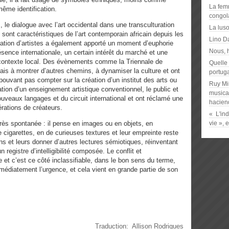
La femm
me identification.
congol
, le dialogue avec l’art occidental dans une transculturation
La luso
, sont caractéristiques de l’art contemporain africain depuis les
Lino D
ation d’artistes a également apporté un moment d’euphorie
Nous, 
ésence internationale, un certain intérêt du marché et une
e contexte local. Des évènements comme la Triennale de
Quelle 
ais à montrer d’autres chemins, à dynamiser la culture et ont
portug
pouvant pas compter sur la création d’un institut des arts ou
Ruy Mi
lation d’un enseignement artistique conventionnel, le public et
musical
uveaux langages et du circuit international et ont réclamé une
hacien
rations de créateurs.
« L'in
très spontanée : il pense en images ou en objets, en
vie », 
cigarettes, en de curieuses textures et leur empreinte reste
ions et leurs donner d’autres lectures sémiotiques, réinventant
registre d’intelligibilité composée. Le conflit et
re et c’est ce côté inclassifiable, dans le bon sens du terme,
immédiatement l’urgence, et cela vient en grande partie de son
Traduction:
Allison Rodrigues