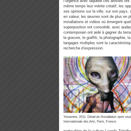
l’urgence avec laquelle ces artistes ont 
même temps leur mérite créatif, les opp
ses opinions sur la ville, sur son pays, 
en valeur, les œuvres sont de plus en pl
installations et vidéos où émergent que
superposition ont consolidé, avec auda
contemporain ont aidé à
gagner du terra
la gravure, le graffiti, la photographie, l
langages multiples sont la caractéristi
recherche d’expression.
Yonamine, 2011. Détail de l’installation open studio Cité
Internationale des Arts, Paris, France.
particulière de la culture Luanda-Tchol