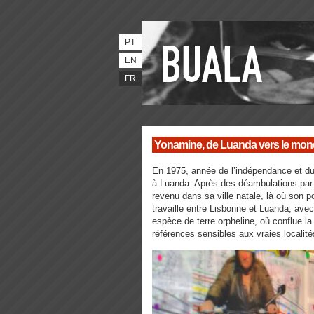
PT
EN
FR
Yonamine, de Luanda vers le mo
En 1975, année de l’indépendance et d
à Luanda. Après des déambulations par le
revenu dans sa ville natale, là où son pote
travaille entre Lisbonne et Luanda, a
espèce de terre orpheline, où conflue la
références sensibles aux vraies localité