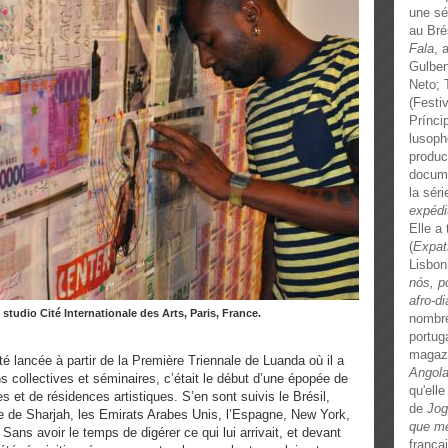
une sér
au Bré
Fala
, 
Gulben
Neto; 
(Festi
Prínci
lusoph
produc
docume
la sér
expédi
Elle a
(
Expat
Lisbon
nós, p
afro-d
n studio Cité Internationale des Arts, Paris, France.
nombre
portug
magaz
é lancée à partir de la Première Triennale de Luanda où il a
Angol
s collectives et séminaires, c’était le début d’une épopée de
qu'elle
s et de résidences artistiques. S’en sont suivis le Brésil,
de
Jog
le de Sharjah, les Emirats Arabes Unis, l’Espagne, New York,
que m
. Sans avoir le temps de digérer ce qui lui arrivait, et devant
françai