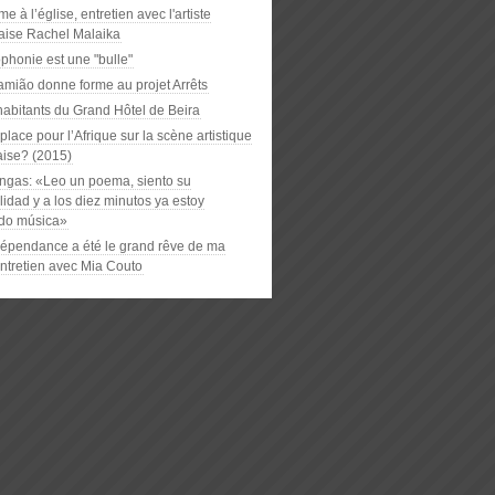
e à l’église, entretien avec l'artiste
aise Rachel Malaika
phonie est une "bulle"
amião donne forme au projet Arrêts
habitants du Grand Hôtel de Beira
place pour l’Afrique sur la scène artistique
aise? (2015)
ngas: «Leo un poema, siento su
idad y a los diez minutos ya estoy
do música»
dépendance a été le grand rêve de ma
entretien avec Mia Couto