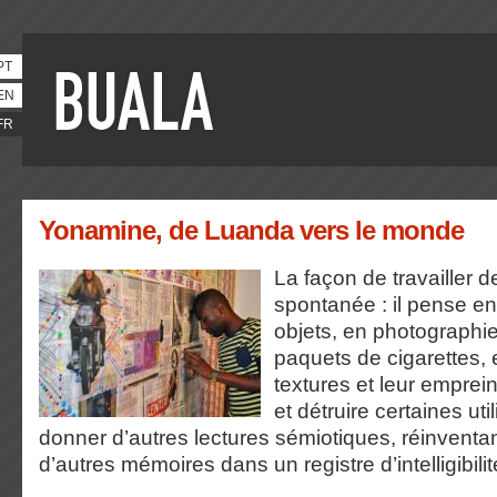
PT
EN
FR
Yonamine, de Luanda vers le monde
La façon de travailler 
spontanée : il pense e
objets, en photographi
paquets de cigarettes,
textures et leur emprein
et détruire certaines uti
donner d’autres lectures sémiotiques, réinventa
d’autres mémoires dans un registre d’intelligibil