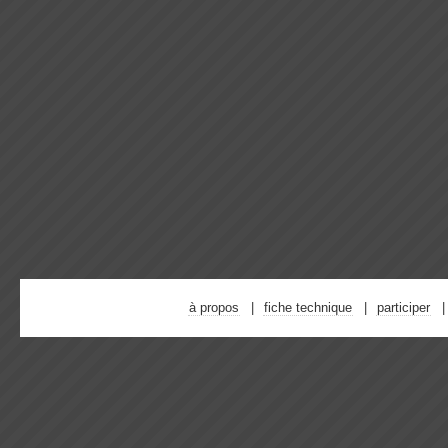
à propos
fiche technique
participer