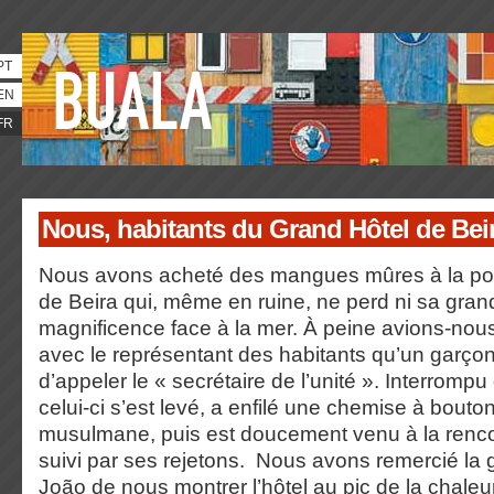
PT
EN
FR
Nous, habitants du Grand Hôtel de Bei
Nous avons acheté des mangues mûres à la por
de Beira qui, même en ruine, ne perd ni sa gran
magnificence face à la mer. À peine avions-nou
avec le représentant des habitants qu’un garçon
d’appeler le « secrétaire de l’unité ». Interrompu
celui-ci s’est levé, a enfilé une chemise à bouton
musulmane, puis est doucement venu à la renco
suivi par ses rejetons. Nous avons remercié la 
João de nous montrer l’hôtel au pic de la chaleu