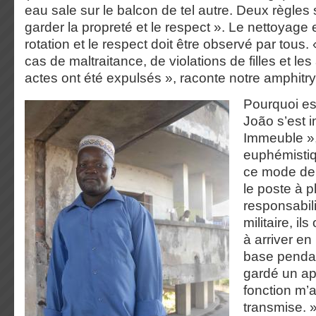
eau sale sur le balcon de tel autre. Deux règles 
garder la propreté et le respect ». Le nettoyage 
rotation et le respect doit être observé par tous. 
cas de maltraitance, de violations de filles et le
actes ont été expulsés », raconte notre amphitr
Pourquoi es
João s’est i
Immeuble »
euphémistiq
ce mode de v
le poste à p
responsabili
militaire, il
à arriver e
base pendant
gardé un ap
fonction m’a
transmise.