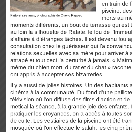
en train de f
piscine, de
Paíto et ses amis, photographie de Otávio Raposo
morts au mê
moments différents, un bout de terrasse qui es
au loin la silhouette de Rafate, le fou de l’Immeub
s’affaire à d’étranges tâches. Il est devenu fou 
consultation chez le guérisseur qui l’a convainc
relations sexuelles avec sa mère pour arriver à s’e
attrapé et tout ceci l’a perturbé à jamais. « Main
même du chien mort, du rat et du chat » raconten
ont appris à accepter ses bizarreries.
Il y a aussi de jolies histoires. Un des habitants a
cinéma à la communauté. Du fond d’une paillote i
télévision où l’on diffuse des films d’action et d
metical la séance, à la grande joie des enfants. P
pratiquer les croyances, on a accès à toutes sor
de culte. Les vestiaires de la piscine ont été tr
mosquée où l’on effectue le salah, les cinq priè