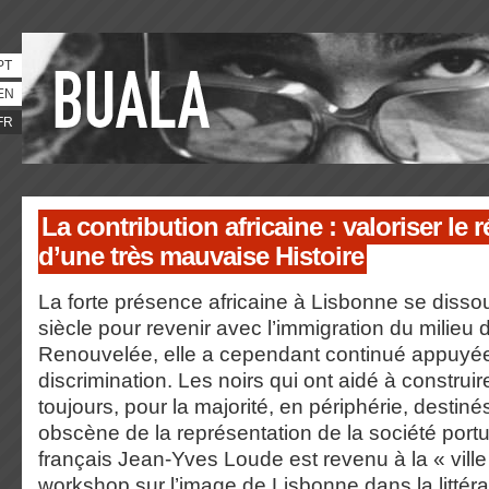
PT
EN
FR
La contribution africaine : valoriser le 
d’une très mauvaise Histoire
La forte présence africaine à Lisbonne se dissout
siècle pour revenir avec l’immigration du milieu 
Renouvelée, elle a cependant continué appuyée 
discrimination. Les noirs qui ont aidé à construi
toujours, pour la majorité, en périphérie, destinés
obscène de la représentation de la société port
français Jean-Yves Loude est revenu à la « ville
workshop sur l’image de Lisbonne dans la litté