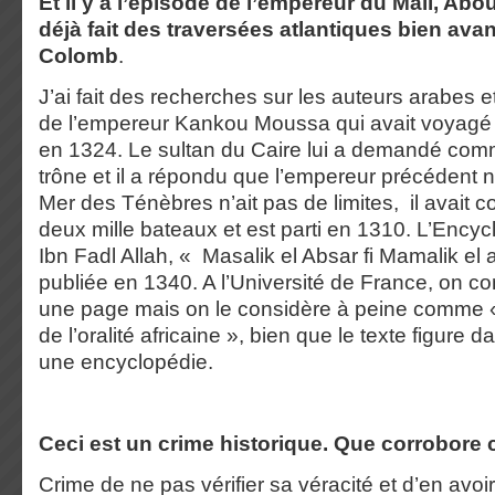
Et il y a l’épisode de l’empereur du Mali, Abou
déjà fait des traversées atlantiques bien ava
Colomb
.
J’ai fait des recherches sur les auteurs arabes et j
de l’empereur Kankou Moussa qui avait voyagé
en 1324. Le sultan du Caire lui a demandé commen
trône et il a répondu que l’empereur précédent n
Mer des Ténèbres n’ait pas de limites, il avait co
deux mille bateaux et est parti en 1310. L’Ency
Ibn Fadl Allah, « Masalik el Absar fi Mamalik el
publiée en 1340. A l’Université de France, on co
une page mais on le considère à peine comme « 
de l’oralité africaine », bien que le texte figure d
une encyclopédie.
Ceci est un crime historique. Que corrobore c
Crime de ne pas vérifier sa véracité et d’en av