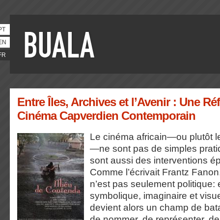
PT
EN
FR
Entre Îles, Archives et l’Avenir : Une Ré
Cinéma Capverdien Contemporain
Le cinéma africain—ou plutôt l
—ne sont pas de simples pratiq
sont aussi des interventions é
Comme l’écrivait Frantz Fanon,
n’est pas seulement politique: e
symbolique, imaginaire et visu
devient alors un champ de batai
de nommer, de représenter, de 