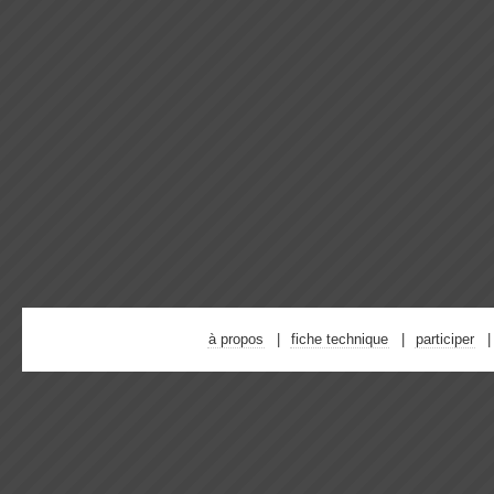
à propos
fiche technique
participer