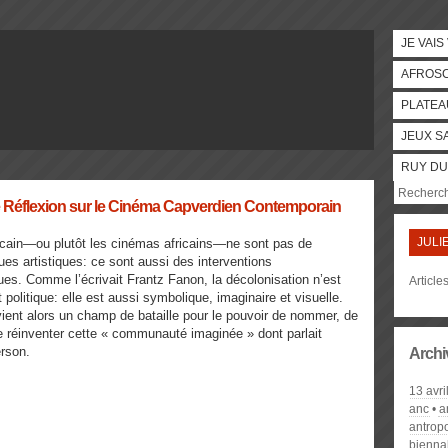
JE VAIS
AFROS
PLATEA
JEUX S
RUY DU
 Une Réflexion sur le Cinéma Capverdien Contemporain
JULI
icain—ou plutôt les cinémas africains—ne sont pas de
ues artistiques: ce sont aussi des interventions
es. Comme l’écrivait Frantz Fanon, la décolonisation n’est
Article
politique: elle est aussi symbolique, imaginaire et visuelle.
ient alors un champ de bataille pour le pouvoir de nommer, de
e réinventer cette « communauté imaginée » dont parlait
rson.
Archi
13 avri
anc
a
antrop
biennal