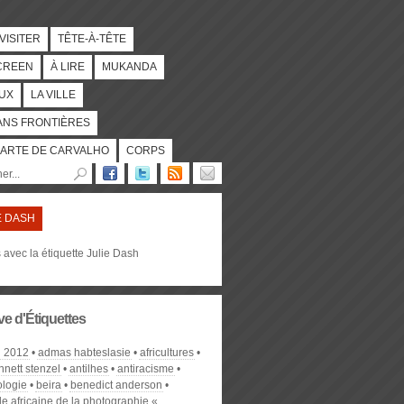
 VISITER
TÊTE-À-TÊTE
CREEN
À LIRE
MUKANDA
UX
LA VILLE
ANS FRONTIÈRES
ARTE DE CARVALHO
CORPS
E DASH
s avec la étiquette Julie Dash
ve d'Étiquettes
l 2012
admas habteslasie
africultures
nnett stenzel
antilhes
antiracisme
ologie
beira
benedict anderson
e africaine de la photographie «