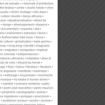
tres de bamako »
biennale d’architecture
film festival
centre
charlie hebdo
chins
kuvuku
christ
chullage
cléo diara
culture visuelle
dança africana
acie
dépatriarcalisation
désert de
e
design
développement
diaspora
documentário
espanha
etat
éens
événement
extraction
fanon
festival babel méd music
france
e culturel
globalisation
haile gerima
mmar
hong kong
identité
imaginaire
le
imigration
immigration
impérial
ture coloniale
indépendances
ndances africaines
instalation
jihan el
joão de melo
kiluanji kia henda
vage
liban
lisboa
literatura
literature
ture angolaise
manifesto
martinique
re
metissage
moçamedes
movimiento
musique
my kaaba is human stories
e
namibie
ousmane sembene
pablo
li
pedro josé-marcellino
pedro maurício
périphérie
photographie
poésie
ues migratoires
portugais
poscolonie
r
problèmes sociaux
racisés
racisme
nzinga
remapping memories lisboa-