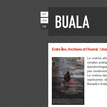
PT
EN
FR
Entre Îles, Archives et l’Avenir :
Le cinéma afr
simples pratiq
épistémologiqu
pas seulement 
Le cinéma dev
représenter, d
Benedict Ande