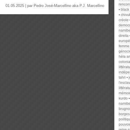
rencon
01.05.2025 | par
Pedro José-Marcellino aka P.J. Marcellino
black 
chivu
créole
democr
namib
direita
europ
femme
génocid
héla a
colonia
littéra
indépe
tahri
l'escla
littéra
mémoi
kurdo
namib
brugno
borges
politiq
pouvoi
reine 