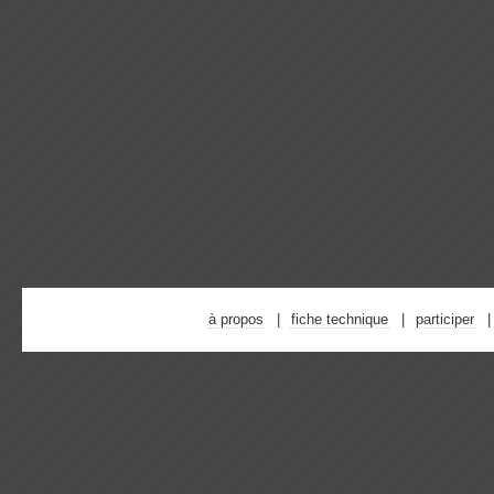
à propos
fiche technique
participer