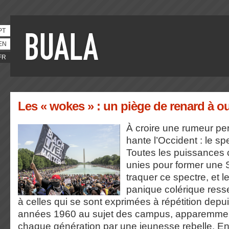
PT
EN
FR
Les « wokes » : un piège de renard à o
À croire une rumeur per
hante l’Occident : le s
Toutes les puissances c
unies pour former une S
traquer ce spectre, et l
panique colérique res
à celles qui se sont exprimées à répétition dep
années 1960 au sujet des campus, apparemmen
chaque génération par une jeunesse rebelle. En