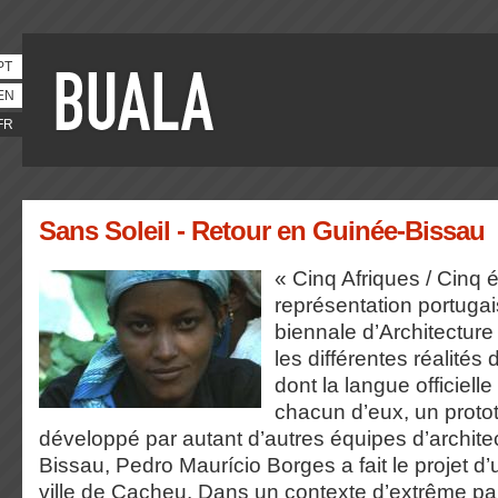
PT
EN
FR
Sans Soleil - Retour en Guinée-Bissau
« Cinq Afriques / Cinq é
représentation portuga
biennale d’Architecture 
les différentes réalités
dont la langue officielle
chacun d’eux, un proto
développé par autant d’autres équipes d’archite
Bissau, Pedro Maurício Borges a fait le projet d
ville de Cacheu. Dans un contexte d’extrême pauv