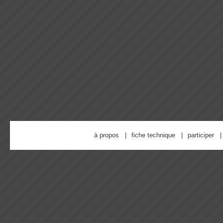
à propos
fiche technique
participer