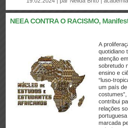
19.02.2024 | par
Nélida Brito
|
academi
NEEA CONTRA O RACISMO, Manifest
A prolifera
quotidiano
atenção em
sobretudo n
ensino e ci
“luso-tropic
um país de
costumes”, 
contribui pa
relações so
portuguesa 
marcada pel