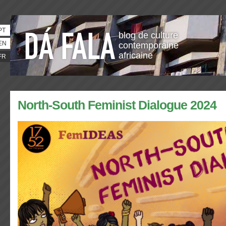
PT
blog de culture
EN
contemporaine
africaine
FR
North-South Feminist Dialogue 2024