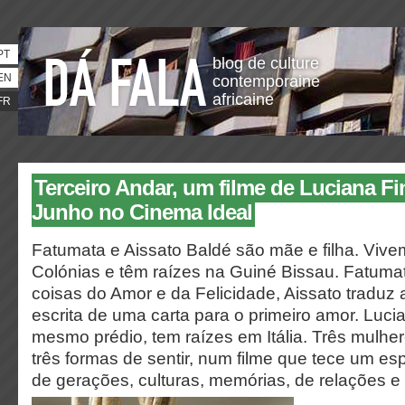
PT
blog de culture
EN
contemporaine
africaine
FR
Terceiro Andar​, um filme de Luciana Fin
Junho no Cinema Ideal
Fatumata e Aissato Baldé são mãe e filha. Vive
Colónias e têm raízes na Guiné Bissau. Fatumat
coisas do Amor e da Felicidade, Aissato traduz
escrita de uma carta para o primeiro amor. Luci
mesmo prédio, tem raízes em Itália. Três mulhere
três formas de sentir, num filme que tece um 
de gerações, culturas, memórias, de relações e 