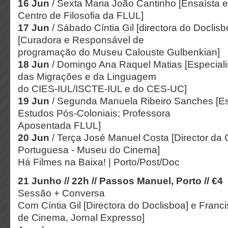
16 Jun
/ Sexta ​Maria João Cantinho [Ensaísta e
Centro de Filosofia da FLUL]
17 Jun
/ Sábado Cíntia Gil [directora do Doclisb
[Curadora e Responsável de
programação do Museu Calouste Gulbenkian]
18 Jun
/ Domingo ​Ana Raquel Matias [Especiali
das Migrações e da Linguagem
do CIES-IUL/ISCTE-IUL e do CES-UC]
19 Jun
/ Segunda ​Manuela Ribeiro Sanches [Es
Estudos Pós-Coloniais; Professora
Aposentada FLUL]
20 Jun
/ Terça​ José Manuel Costa [Director da
Portuguesa - Museu do Cinema]
Há Filmes na Baixa!​ |​ Porto/Post/Doc
21 Junho // 22h // Passos Manuel, Porto // €4
Sessão + Conversa
Com Cíntia Gil [Directora do Doclisboa] e Francis
de Cinema, Jornal Expresso]