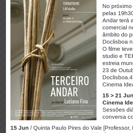
No próximo 
pelas 19h30​
Andar terá a
comercial n
âmbito do p
Doclisboa n
O filme tev
studio e T
estreia mund
23 de Outub
Doclisboa.4
Cinema Idea
15 > 21 Jun
Cinema Idea
Sessões diá
conversa c
15 Jun
/ Quinta​ Paulo Pires do Vale [Professor,