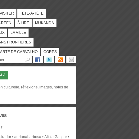
 VISITER
TÊTE-À-TÊTE
CREEN
À LIRE
MUKANDA
UX
LA VILLE
ANS FRONTIÈRES
ARTE DE CARVALHO
CORPS
ALA
on culturelle, réflexions, images, notes de
e
ves
r
strador
adrianabarbosa
Alícia Gaspar