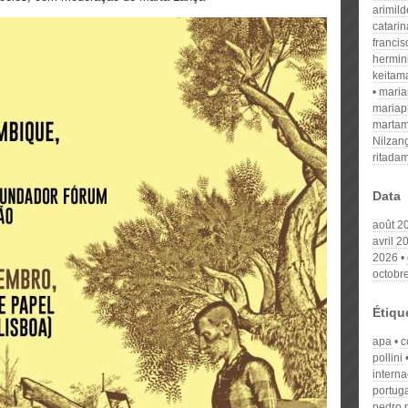
arimil
catari
franci
hermin
keitam
mari
mariap
martam
Nilzan
ritada
Data
août 2
avril 2
2026
octobr
Étiqu
apa
c
pollini
interna
portug
pedro 