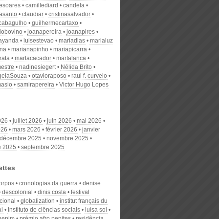
desoares
camillediard
candela
nasanto
claudiar
cristinasalvador
scabagulho
guilhermecartaxo
iobovino
joanapereira
joanapires
ayanda
luisestevao
mariadias
marialuz
ana
marianapinho
mariapicarra
rata
martacacador
martalanca
estre
nadinesiegert
Nélida Brito
gelaSouza
otavioraposo
raul f. curvelo
masio
samirapereira
Victor Hugo Lopes
026
juillet 2026
juin 2026
mai 2026
026
mars 2026
février 2026
janvier
décembre 2025
novembre 2025
e 2025
septembre 2025
ettes
orpos
cronologias da guerra
denise
descolonial
dinis costa
festival
cional
globalization
institut français du
al
instituto de ciências sociais
luísa sol
penim
prémio afro pepites
residência