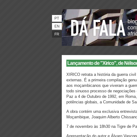
PT
blo
EN
con
afri
FR
Lançamento de "Xirico", de Nélson
XIRICO retrata a história da guerra ci
externas. É a primeira compilação genu
aos moçambicanos que viveram a guerra
todo sinuoso processo de negociações d
Paz a 4 de Outubro de 1992, em Roma, s
potências globais, a Comunidade de San
A obra contém uma exclusiva entrevista
Moçambique, Joaquim Alberto Chissano
7 de novembro às 18h30 na Tigre de Pa
Apresentação do autor e Álvaro Vasco