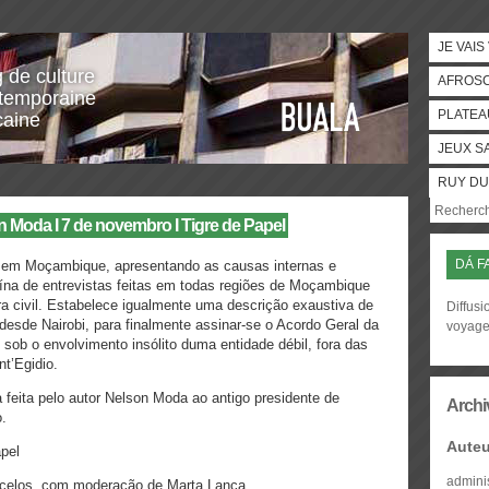
JE VAIS
g de culture
AFROS
temporaine
PLATEA
caine
JEUX S
RUY DU
 Moda I 7 de novembro I Tigre de Papel
DÁ F
vil em Moçambique, apresentando as causas internas e
ína de entrevistas feitas em todas regiões de Moçambique
 civil. Estabelece igualmente uma descrição exaustiva de
Diffusi
esde Nairobi, para finalmente assinar-se o Acordo Geral da
voyag
ob o envolvimento insólito duma entidade débil, fora das
t’Egidio.
 feita pelo autor Nelson Moda ao antigo presidente de
Archi
.
Auteu
pel
admini
ncelos, com moderação de Marta Lança