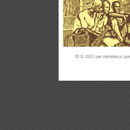
03.11.2023 | par
martalanca
|
gue