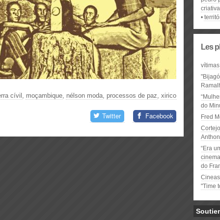
criativ
territó
Les p
vítimas
"Bijag
Ramal
rra cívil
,
moçambique
,
nélson moda
,
processos de paz
,
xirico
“Mulhe
do Minu
Twitter
Facebook
Fred M
Cortejo
Anthon
“Era u
cinema 
do Fra
Cineas
"Time 
Soutie