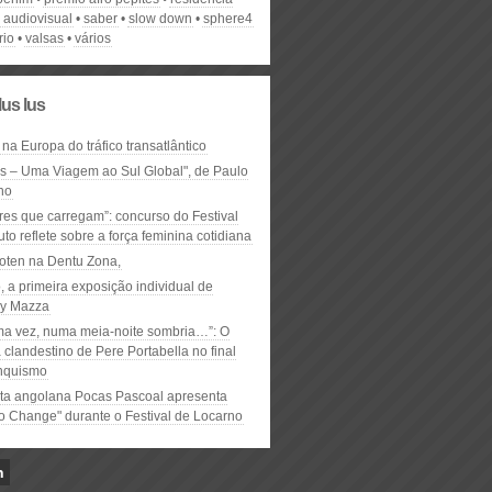
a audiovisual
saber
slow down
sphere4
rio
valsas
vários
lus lus
 na Europa do tráfico transatlântico
ós – Uma Viagem ao Sul Global", de Paulo
ho
res que carregam”: concurso do Festival
to reflete sobre a força feminina cotidiana
oten na Dentu Zona,
, a primeira exposição individual de
y Mazza
ma vez, numa meia-noite sombria…”: O
clandestino de Pere Portabella no final
nquismo
ta angolana Pocas Pascoal apresenta
to Change" durante o Festival de Locarno
n