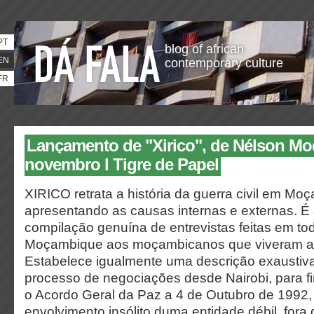
PT
blog of african
EN
contemporary culture
FR
Lançamento de "Xirico", de Nélson Mod
novembro I Tigre de Papel
XIRICO retrata a história da guerra civil em Mo
apresentando as causas internas e externas. É 
compilação genuína de entrevistas feitas em to
Moçambique aos moçambicanos que viveram a gu
Estabelece igualmente uma descrição exaustiv
processo de negociações desde Nairobi, para f
o Acordo Geral da Paz a 4 de Outubro de 1992
envolvimento insólito duma entidade débil, fora