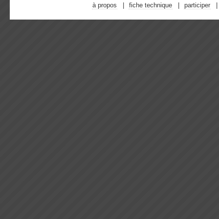
à propos
fiche technique
participer