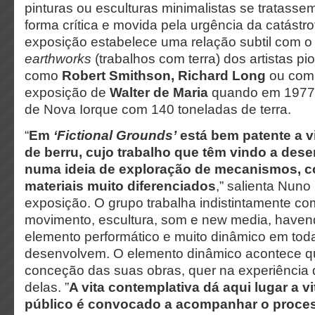
pinturas ou esculturas minimalistas se tratasse
forma crítica e movida pela urgência da catástro
exposição estabelece uma relação subtil com o
earthworks
(trabalhos com terra) dos artistas pi
como
Robert Smithson, Richard Long
ou com
exposição de
Walter de Maria
quando em 1977 
de Nova Iorque com 140 toneladas de terra.
“
Em
‘Fictional Grounds’
está bem patente a vi
de berru, cujo trabalho que têm vindo a des
numa ideia de exploração de mecanismos, c
materiais muito diferenciados
,” salienta Nuno
exposição. O grupo trabalha indistintamente c
movimento, escultura, som e new media, have
elemento performático e muito dinâmico em tod
desenvolvem. O elemento dinâmico acontece 
conceção das suas obras, quer na experiência q
delas. ”
A vita contemplativa dá aqui lugar a v
público é convocado a acompanhar o proce