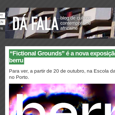
PT
blog de culture
EN
contemporaine
africaine
FR
“Fictional Grounds” é a nova exposiçã
berru
Para ver, a partir de 20 de outubro, na Escola d
no Porto.