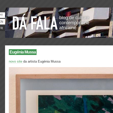
PT
blog de culture
EN
contemporaine
africaine
FR
Eugénia Mussa
novo site
da artista Eugénia Mussa