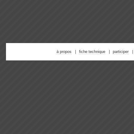
à propos
fiche technique
participer