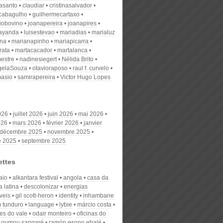
nasanto
claudiar
cristinasalvador
scabagulho
guilhermecartaxo
iobovino
joanapereira
joanapires
ayanda
luisestevao
mariadias
marialuz
ana
marianapinho
mariapicarra
rata
martacacador
martalanca
estre
nadinesiegert
Nélida Brito
gelaSouza
otavioraposo
raul f. curvelo
masio
samirapereira
Victor Hugo Lopes
026
juillet 2026
juin 2026
mai 2026
026
mars 2026
février 2026
janvier
décembre 2025
novembre 2025
e 2025
septembre 2025
ettes
aio
alkantara festival
angola
casa da
 latina
descolonizar
energias
veis
gil scott-heron
identity
inhambane
m tunduro
language
lybie
márcio costa
es do vale
odair monteiro
oficinas do
oumou sangaré
ramón esono ebalé