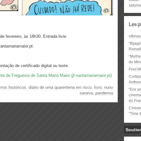
saturn
Les p
de fevereiro, às 18h30. Entrada livre.
vítimas
"Bijag
santamariamaior.pt.
Ramal
“Mulhe
do Minu
tação de certificado digital ou teste.
Fred M
ta de Freguesia de Santa Maria Maior (jf-santamariamaior.pt)
Cortejo
Anthon
irros históricos
,
diário de uma quarentena em risco
,
livro
,
nuno
“Era u
saraiva
,
pandemia
cinema 
do Fra
Cineas
"Time 
Soutie