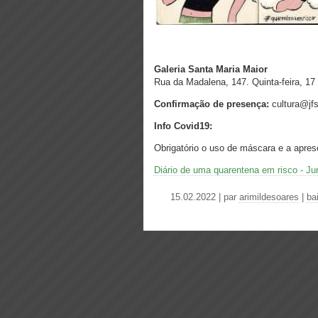
Galeria Santa Maria Maior
Rua da Madalena, 147. Quinta-feira, 17 
Confirmação de presença:
cultura@jf
Info Covid19:
Obrigatório o uso de máscara e a apresen
Diário de uma quarentena em risco - Jun
15.02.2022 | par
arimildesoares
|
ba