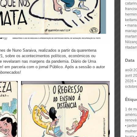
catari
franci
hermin
keitam
mari
mariap
martam
Nilzan
ritada
nes de Nuno Saraiva, realizados a partir da quarentena
21, sobre os acontecimentos políticos, económicos ou
Data
 se revelaram nas margens da pandemia. Diário de Uma
! em parceria com o jornal Público. Após a sessão o autor
août 2
embonecados!
avril 2
2026
octobr
Étiqu
1 de m
américa
renová
jardi
mulher
buala