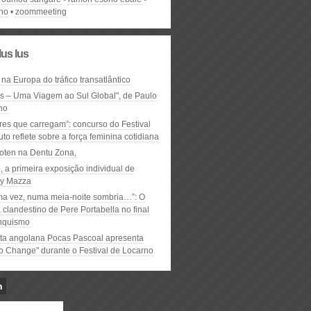
ino
zoommeeting
lus lus
 na Europa do tráfico transatlântico
ós – Uma Viagem ao Sul Global", de Paulo
ho
res que carregam”: concurso do Festival
to reflete sobre a força feminina cotidiana
oten na Dentu Zona,
, a primeira exposição individual de
y Mazza
ma vez, numa meia-noite sombria…”: O
clandestino de Pere Portabella no final
nquismo
ta angolana Pocas Pascoal apresenta
to Change" durante o Festival de Locarno
n