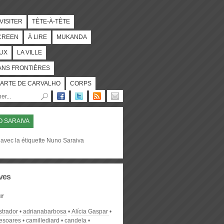
 VISITER
TÊTE-À-TÊTE
CREEN
À LIRE
MUKANDA
UX
LA VILLE
ANS FRONTIÈRES
ARTE DE CARVALHO
CORPS
 SARAIVA
 avec la étiquette Nuno Saraiva
ves
r
strador
adrianabarbosa
Alícia Gaspar
desoares
camillediard
candela