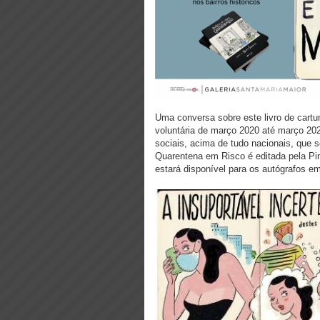
Uma conversa sobre este livro de cartu
voluntária de março 2020 até março 20
sociais, acima de tudo nacionais, que
Quarentena em Risco é editada pela Pim
estará disponível para os autógrafos 