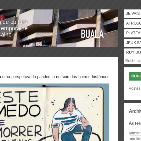
JE VAIS
g de culture
AFROS
temporaine
PLATEA
caine
JEUX S
RUY DU
o
NUNO
 uma perspetiva da pandemia no seio dos bairros históricos.
Postes
Archi
Auteu
admini
arimil