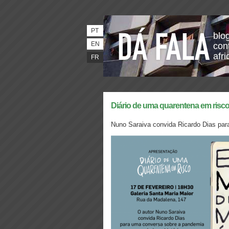
PT
blo
EN
con
afri
FR
Diário de uma quarentena em risc
Nuno Saraiva convida Ricardo Dias para