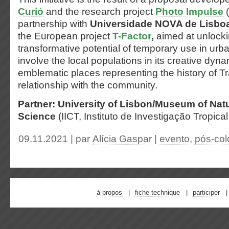
Curió
and the research project
Photo Impulse
(
partnership with
Universidade NOVA de Lisbo
the European project
T-Factor
,
aimed at unlocki
transformative potential of temporary use in ur
involve the local populations in its creative dyna
emblematic places representing the history of Tra
relationship with the community.
Partner: University of Lisbon/Museum of Natu
Science
(IICT, Instituto de Investigação Tropica
09.11.2021 | par
Alícia Gaspar
|
evento
,
pós-col
à propos
fiche technique
participer