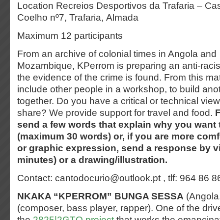
Location Recreios Desportivos da Trafaria – C
Coelho nº7, Trafaria, Almada
Maximum 12 participants
From an archive of colonial times in Angola and
Mozambique, KPerrom is preparing an anti-raci
the evidence of the crime is found. From this mat
include other people in a workshop, to build an
together. Do you have a critical or technical vie
share? We provide support for travel and food.
F
send a few words that explain why you want t
(maximum 30 words) or, if you are more comf
or graphic expression, send a response by 
minutes) or a drawing/illustration.
Contact: cantodocurio@outlook.pt , tlf: 964 86 8
NKAKA “KPERROM” BUNGA SESSA
(Angola,
(composer, bass
player, rapper). One of the driv
the
2825|2GTO project
that works the
emancipat