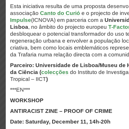
Esta iniciativa resulta de uma proposta desenvo
associação
Canto do Curió
e o projecto de in
Impulse
(ICNOVA) em parceria
com
a
Universi
Lisboa
, no âmbito do projecto europeu
T-Facto
desbloquear o potencial transformador do uso t
regeneração urbana e envolver a população loc
criativa, bem como locais emblemáticos represen
da Trafaria numa relação directa com a comuni
Parceiro: Universidade de Lisboa/Museu de H
da Ciência (
colecções
do Instituto de Investig
Tropical – IICT
)
***EN***
WORKSHOP
ANTIRACIST ZINE – PROOF OF CRIME
Date: Saturday, December 11, 14h-20h