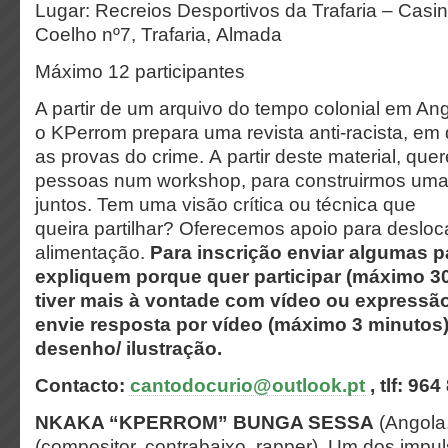
Lugar: Recreios Desportivos da Trafaria – Casi
Coelho nº7, Trafaria, Almada
Máximo 12 participantes
A partir de um arquivo do tempo colonial em A
o KPerrom prepara uma revista anti-racista, e
as provas do crime. A partir deste material, quer
pessoas num workshop, para construirmos uma 
juntos. Tem uma visão crítica ou técnica que
queira partilhar? Oferecemos apoio para deslo
alimentação.
Para inscrição enviar algumas p
expliquem porque quer participar (máximo 30
tiver mais à vontade com vídeo ou expressão
envie resposta por vídeo (máximo 3 minutos
desenho/ ilustração.
Contacto:
cantodocurio@outlook.pt
, tlf: 964
NKAKA “KPERROM” BUNGA SESSA
(Angola
(compositor, contrabaixo, rapper). Um dos impu