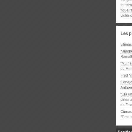
ferreir
figueir
violênc
Les p
vítimas
"Bijag
Ramal
“Mulhe
do Minu
Fred M
Cortejo
Anthon
“Era u
cinema 
do Fra
Cineas
"Time 