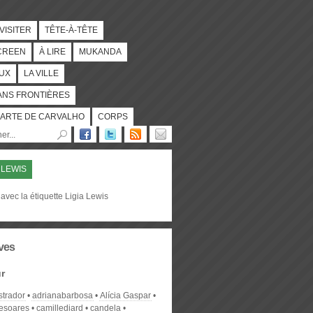
 VISITER
TÊTE-À-TÊTE
CREEN
À LIRE
MUKANDA
UX
LA VILLE
ANS FRONTIÈRES
ARTE DE CARVALHO
CORPS
A LEWIS
avec la étiquette Ligia Lewis
ves
r
strador
adrianabarbosa
Alícia Gaspar
desoares
camillediard
candela