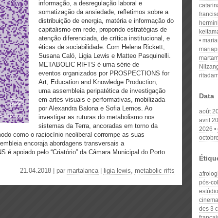
informação, a desregulação laboral e
catari
somatização da ansiedade, refletimos sobre a
franci
distribuição de energia, matéria e informação do
hermin
capitalismo em rede, propondo estratégias de
keitam
atenção diferenciada, de crítica institucional, e
mari
éticas de sociabilidade. Com Helena Rickett,
mariap
Susana Caló, Ligia Lewis e Matteo Pasquinelli.
martam
METABOLIC RIFTS é uma série de
Nilzan
eventos organizados por PROSPECTIONS for
ritada
Art, Education and Knowledge Production,
uma assembleia peripatética de investigação
Data
em artes visuais e performativas, mobilizada
por Alexandra Balona e Sofia Lemos. Ao
août 2
investigar as ruturas do metabolismo nos
avril 2
sistemas da Terra, ancoradas em torno da
2026
modo como o raciocínio neoliberal corrompe as suas
octobr
embleia encoraja abordagens transversais a
 apoiado pelo “Criatório” da Câmara Municipal do Porto.
Étiqu
21.04.2018 | par
martalanca
|
ligia lewis
,
metabolic rifts
afrolog
pós-co
estúdio
cinema 
des 3 c
françai