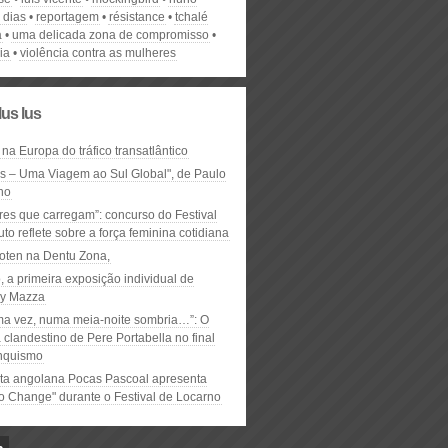
a dias
reportagem
résistance
tchalé
a
uma delicada zona de compromisso
ia
violência contra as mulheres
lus lus
 na Europa do tráfico transatlântico
ós – Uma Viagem ao Sul Global", de Paulo
ho
res que carregam”: concurso do Festival
to reflete sobre a força feminina cotidiana
oten na Dentu Zona,
, a primeira exposição individual de
y Mazza
ma vez, numa meia-noite sombria…”: O
clandestino de Pere Portabella no final
nquismo
ta angolana Pocas Pascoal apresenta
to Change" durante o Festival de Locarno