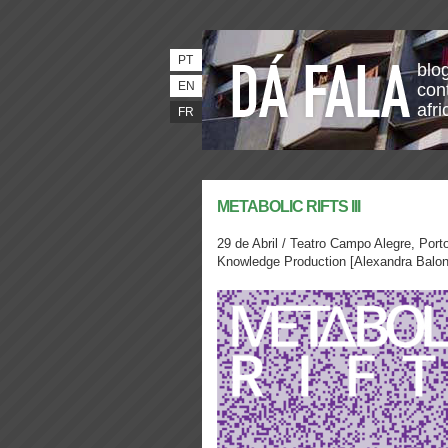
PT
blo
EN
con
afri
FR
METABOLIC RIFTS III
29 de Abril / Teatro Campo Alegre, Po
Knowledge Production [Alexandra Balo