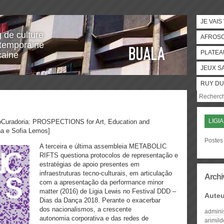
JE VAIS
g de culture
AFROS
temporaine
PLATEA
caine
JEUX S
RUY DU
LIGI
rtoCuradoria: PROSPECTIONS for Art, Education and
na e Sofia Lemos]
Postes 
A terceira e última assembleia METABOLIC
RIFTS questiona protocolos de representação e
estratégias de apoio presentes em
infraestruturas tecno-culturais, em articulação
Archi
com a apresentação da performance minor
matter (2016) de Ligia Lewis no Festival DDD –
Auteu
Dias da Dança 2018. Perante o exacerbar
dos nacionalismos, a crescente
admini
autonomia corporativa e das redes de
arimil