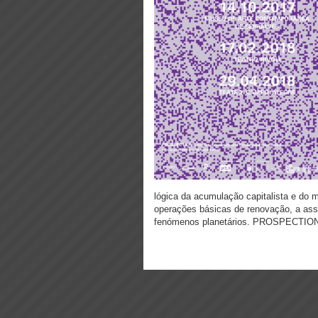
lógica da acumulação capitalista e do 
operações básicas de renovação, a ass
fenómenos planetários. PROSPECTIONS é