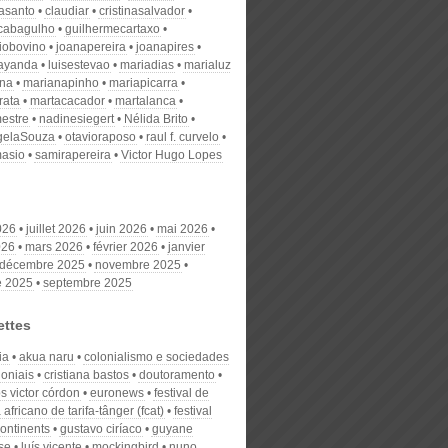
nasanto
claudiar
cristinasalvador
scabagulho
guilhermecartaxo
iobovino
joanapereira
joanapires
ayanda
luisestevao
mariadias
marialuz
ana
marianapinho
mariapicarra
rata
martacacador
martalanca
estre
nadinesiegert
Nélida Brito
gelaSouza
otavioraposo
raul f. curvelo
masio
samirapereira
Victor Hugo Lopes
026
juillet 2026
juin 2026
mai 2026
026
mars 2026
février 2026
janvier
décembre 2025
novembre 2025
e 2025
septembre 2025
ettes
ia
akua naru
colonialismo e sociedades
loniais
cristiana bastos
doutoramento
s victor córdon
euronews
festival de
africano de tarifa-tânger (fcat)
festival
ontinents
gustavo ciríaco
guyane
se
luís vicente
mockingbird
nuno