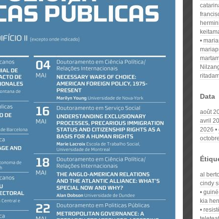
catari
franci
hermin
keitam
mari
mariap
martam
Nilzan
ritada
Data
août 2
avril 2
2026
octobr
Étiqu
al bert
cindy 
guiné
kia he
resist
teletea