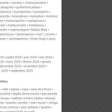
nasanto
claudiar
cristinasalvador
scabagulho
guilhermecartaxo
iobovino
joanapereira
joanapires
ayanda
luisestevao
mariadias
marialuz
ana
marianapinho
mariapicarra
rata
martacacador
martalanca
estre
nadinesiegert
Nélida Brito
gelaSouza
otavioraposo
raul f. curvelo
masio
samirapereira
Victor Hugo Lopes
026
juillet 2026
juin 2026
mai 2026
026
mars 2026
février 2026
janvier
décembre 2025
novembre 2025
e 2025
septembre 2025
ettes
o
arte
babás
caça
casa dos bicos
sissokho
digital democracies
gay parade
-bissau
kathryn vomero santos
kiluanji
nda
leandro nerefuh
luta
music
nzinga
ência colonial
saul williams
swahili
tro
universidade do porto