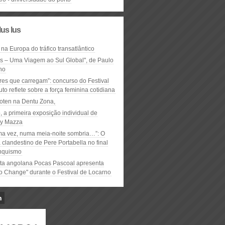
lus lus
 na Europa do tráfico transatlântico
ós – Uma Viagem ao Sul Global", de Paulo
ho
res que carregam”: concurso do Festival
to reflete sobre a força feminina cotidiana
oten na Dentu Zona,
, a primeira exposição individual de
y Mazza
ma vez, numa meia-noite sombria…”: O
clandestino de Pere Portabella no final
nquismo
ta angolana Pocas Pascoal apresenta
to Change" durante o Festival de Locarno
n