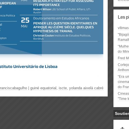
Les p
vítimas
"Bijag
Ramal
“Mulhe
do Minu
Fred M
Cortejo
Anthon
“Era u
cinema 
do Fra
franciscabagulho
|
guiné equatorial
,
iscte
,
yolanda aixelà cabré
Cineas
"Time 
Soutie