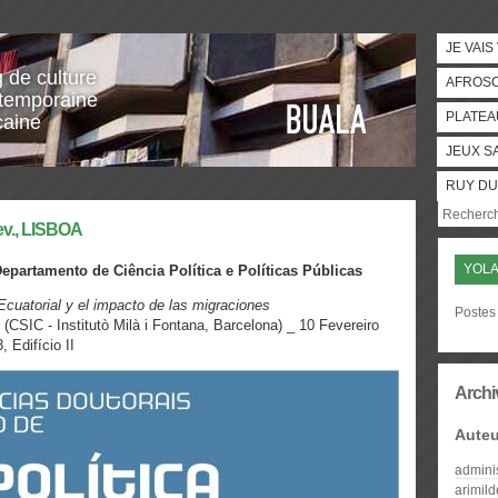
JE VAIS
g de culture
AFROS
temporaine
PLATEA
caine
JEUX S
RUY DU
ev., LISBOA
YOLA
epartamento de Ciência Política e Políticas Públicas
Ecuatorial y el impacto de las migraciones
Postes 
é
(CSIC - Institutò Milà i Fontana, Barcelona) _ 10 Fevereiro
 Edifício II
Archi
Auteu
admini
arimil