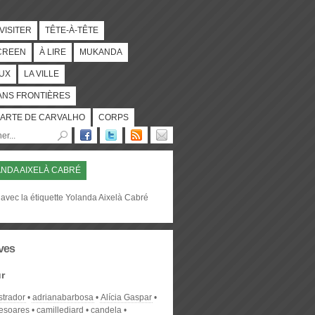
 VISITER
TÊTE-À-TÊTE
CREEN
À LIRE
MUKANDA
UX
LA VILLE
ANS FRONTIÈRES
ARTE DE CARVALHO
CORPS
NDA AIXELÀ CABRÉ
avec la étiquette Yolanda Aixelà Cabré
ves
r
strador
adrianabarbosa
Alícia Gaspar
desoares
camillediard
candela