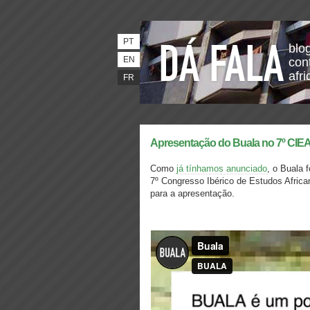
PT
blo
EN
con
afri
FR
Apresentação do Buala no 7º CIE
Como
já tínhamos anunciado
, o Buala 
7º Congresso Ibérico de Estudos Africa
para a apresentação.