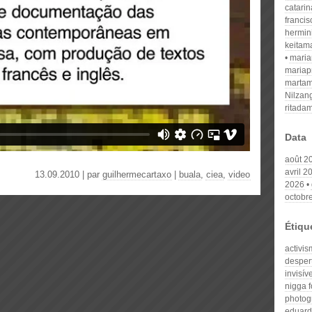
catari
franci
hermin
keitam
mari
mariap
martam
Nilzan
ritada
Data
août 2
avril 2
13.09.2010 | par
guilhermecartaxo
|
buala
,
ciea
,
video
2026
octobr
Étiqu
activis
despert
invisív
nigga f
photog
eduard