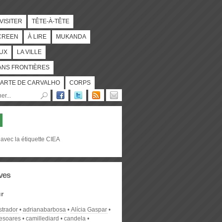
 VISITER
TÊTE-À-TÊTE
CREEN
À LIRE
MUKANDA
UX
LA VILLE
ANS FRONTIÈRES
ARTE DE CARVALHO
CORPS
avec la étiquette CIEA
ves
r
strador
adrianabarbosa
Alícia Gaspar
desoares
camillediard
candela