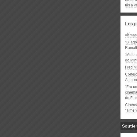
tás a v
Les p
vítimas
"Bijag
Ramal
“Mulhe
do Minu
Fred M
Cortejo
Anthon
“Era u
cinema 
do Fra
Cineas
"Time 
Soutie