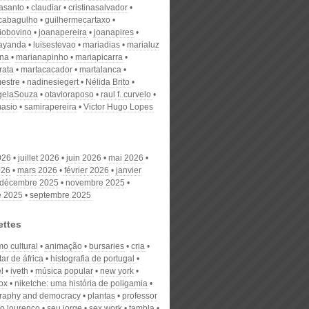
nasanto
claudiar
cristinasalvador
scabagulho
guilhermecartaxo
iobovino
joanapereira
joanapires
ayanda
luisestevao
mariadias
marialuz
ana
marianapinho
mariapicarra
rata
martacacador
martalanca
estre
nadinesiegert
Nélida Brito
gelaSouza
otavioraposo
raul f. curvelo
masio
samirapereira
Victor Hugo Lopes
026
juillet 2026
juin 2026
mai 2026
026
mars 2026
février 2026
janvier
décembre 2025
novembre 2025
e 2025
septembre 2025
ettes
mo cultural
animação
bursaries
cria
ar de áfrica
histografia de portugal
el
iveth
música popular
new york
ox
niketche: uma história de poligamia
raphy and democracy
plantas
professor
o lourenço
seu jorge
sex work
tambla