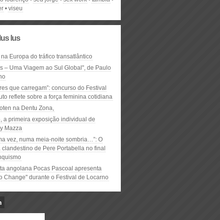
er
viseu
lus lus
 na Europa do tráfico transatlântico
ós – Uma Viagem ao Sul Global", de Paulo
ho
res que carregam”: concurso do Festival
to reflete sobre a força feminina cotidiana
oten na Dentu Zona,
, a primeira exposição individual de
y Mazza
ma vez, numa meia-noite sombria…”: O
clandestino de Pere Portabella no final
nquismo
ta angolana Pocas Pascoal apresenta
to Change" durante o Festival de Locarno
n