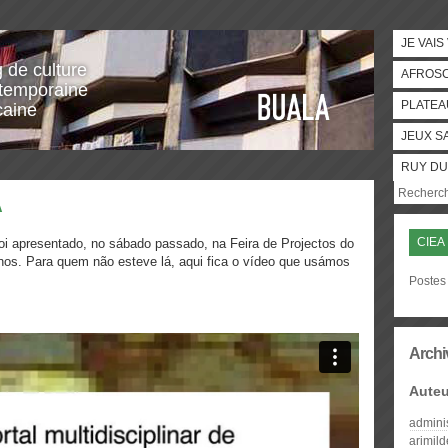
JE VAIS
g de culture
AFROS
temporaine
PLATEA
caine
JEUX S
RUY DU
A
CIEA
foi apresentado, no sábado passado, na Feira de Projectos do
nos. Para quem não esteve lá, aqui fica o vídeo que usámos
Postes 
Archi
Auteu
admini
arimil