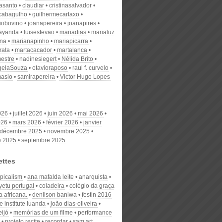
nasanto
claudiar
cristinasalvador
scabagulho
guilhermecartaxo
iobovino
joanapereira
joanapires
ayanda
luisestevao
mariadias
marialuz
ana
marianapinho
mariapicarra
rata
martacacador
martalanca
estre
nadinesiegert
Nélida Brito
gelaSouza
otavioraposo
raul f. curvelo
masio
samirapereira
Victor Hugo Lopes
026
juillet 2026
juin 2026
mai 2026
026
mars 2026
février 2026
janvier
décembre 2025
novembre 2025
e 2025
septembre 2025
ettes
opicalism
ana mafalda leite
anarquista
yetu portugal
coladeira
colégio da graça
a africana.
denilson baniwa
festin 2016
e institute luanda
joão dias-oliveira
eijó
memórias de um filme
performance
projeto recite
recordar
sam art