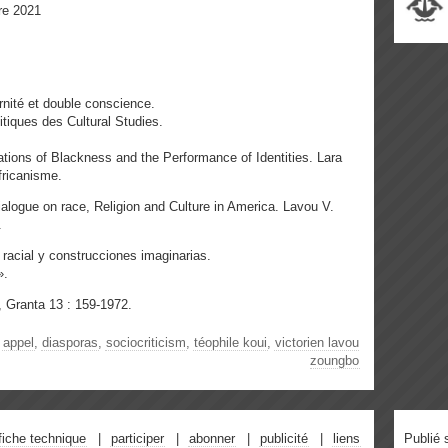
bre 2021
ernité et double conscience.
litiques des Cultural Studies.
tions of Blackness and the Performance of Identities. Lara
fricanisme.
alogue on race, Religion and Culture in America. Lavou V.
.
 racial y construcciones imaginarias.
».
, Granta 13 : 159-1972.
,
appel
,
diasporas
,
sociocriticism
,
téophile koui
,
victorien lavou
zoungbo
fiche technique
participer
abonner
publicité
liens
Publié