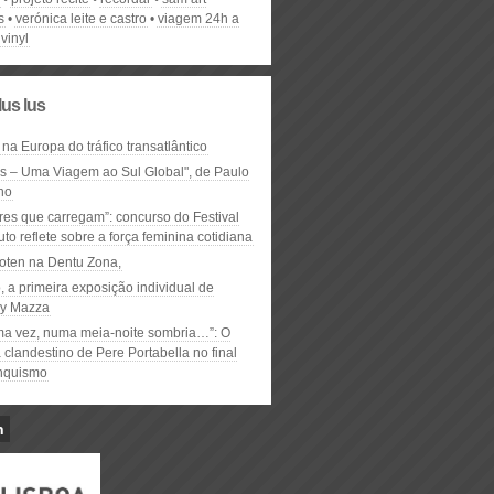
s
verónica leite e castro
viagem 24h a
vinyl
lus lus
 na Europa do tráfico transatlântico
ós – Uma Viagem ao Sul Global", de Paulo
ho
res que carregam”: concurso do Festival
to reflete sobre a força feminina cotidiana
oten na Dentu Zona,
, a primeira exposição individual de
y Mazza
ma vez, numa meia-noite sombria…”: O
clandestino de Pere Portabella no final
nquismo
n