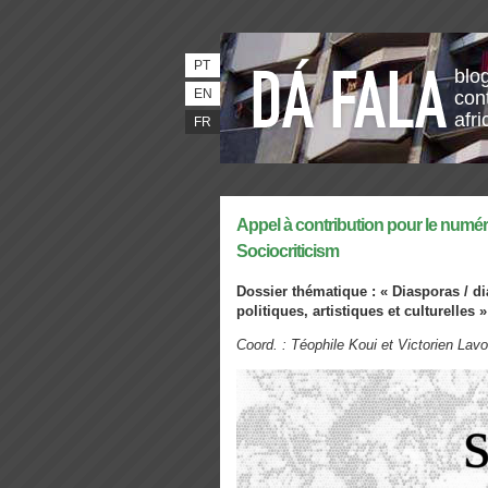
PT
blo
EN
con
afri
FR
Appel à contribution pour le numé
Sociocriticism
Dossier thématique : « Diasporas / di
politiques,
artistiques et culturelles »
Coord. : Téophile Koui et Victorien La