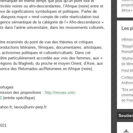
it remarquer en même temps que plus qu’un point fixe et
project
ivités noires ou afro-descendantes, l’Afrique (noire) entre et
áfrica
xe de significations symboliques et politiques. Parler de
 diaspora mayor » rend compte de cette réarticulation tout
gence sémantique de la catégorie de l’« Afro-descendance »
ts dans l’arène universitaire, dans les mouvements culturels,
Les p
vítimas
être examinés du point de vue des théories et critiques
"Bijag
 productions littéraires, filmiques, documentaires, artistiques,
Ramal
s activismes politiques et culturels/cultuels. Dans cet
t être particulièrement accordée aux voix des femmes, aux «
“Mulhe
régions du Maghreb, du proche et moyen Orient, d’Asie, aux
do Minu
résence des Retornados.as/Returnees en Afrique (noire).
Fred M
Cortejo
Anthon
ortugais
“Era u
mission des propositions :
http://revues.univ-
cinema 
90
(entrée spécifique)
do Fra
yahoo.fr; lavou@univ-perp.fr
Soutie
2021