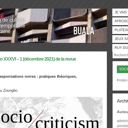
JE VAIS
g de culture
AFROS
temporaine
PLATEA
caine
JEUX S
RUY DU
ro XXXVI – 1 (décembre 2021) de la revue
SOCI
asporisations noires : pratiques théoriques,
Postes 
vou Zoungbo
Archi
Auteu
admini
arimil