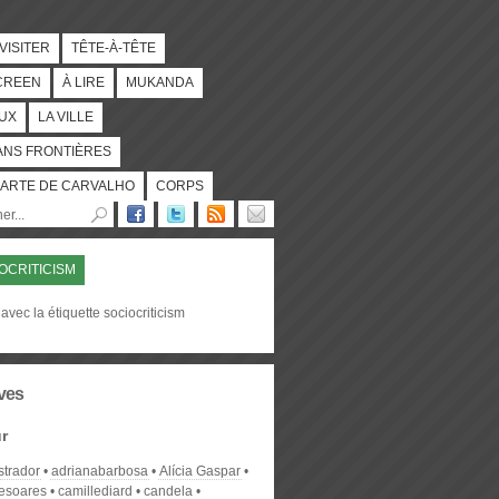
 VISITER
TÊTE-À-TÊTE
CREEN
À LIRE
MUKANDA
UX
LA VILLE
ANS FRONTIÈRES
ARTE DE CARVALHO
CORPS
OCRITICISM
avec la étiquette sociocriticism
ves
r
strador
adrianabarbosa
Alícia Gaspar
desoares
camillediard
candela