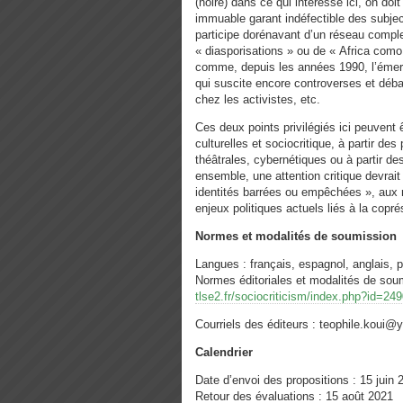
(noire) dans ce qui intéresse ici, on do
immuable garant indéfectible des subject
participe dorénavant d’un réseau comple
« diasporisations » ou de « Africa como
comme, depuis les années 1990, l’émer
qui suscite encore controverses et déba
chez les activistes, etc.
Ces deux points privilégiés ici peuvent 
culturelles et sociocritique, à partir des
théâtrales, cybernétiques ou à partir de
ensemble, une attention critique devrai
identités barrées ou empêchées », aux 
enjeux politiques actuels liés à la cop
Normes et modalités de soumission
Langues : français, espagnol, anglais, p
Normes éditoriales et modalités de sou
tlse2.fr/sociocriticism/index.php?id=24
Courriels des éditeurs : teophile.koui@
Calendrier
Date d’envoi des propositions : 15 juin 
Retour des évaluations : 15 août 2021