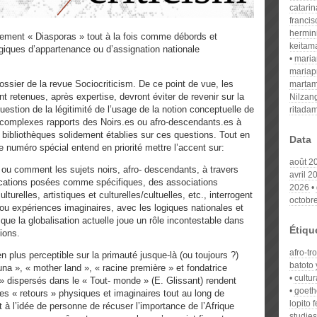
catari
franci
hermin
ment « Diasporas » tout à la fois comme débords et
keitam
giques d’appartenance ou d’assignation nationale
mari
mariap
 dossier de la revue Sociocriticism. De ce point de vue, les
martam
 retenues, après expertise, devront éviter de revenir sur la
Nilzan
uestion de la légitimité de l’usage de la notion conceptuelle de
ritada
t complexes rapports des Noirs.es ou afro-descendants.es à
es bibliothèques solidement établies sur ces questions. Tout en
Data
 numéro spécial entend en priorité mettre l’accent sur:
août 2
 ou comment les sujets noirs, afro- descendants, à travers
avril 2
ications posées comme spécifiques, des associations
2026
lturelles, artistiques et culturelles/cultuelles, etc., interrogent
octobr
s ou expériences imaginaires, avec les logiques nationales et
 que la globalisation actuelle joue un rôle incontestable dans
Étiqu
ions.
afro-tr
n plus perceptible sur la primauté jusque-là (ou toujours ?)
batoto 
na », « mother land », « racine première » et fondatrice
cultur
 » dispersés dans le « Tout- monde » (E. Glissant) rendent
goeth
es « retours » physiques et imaginaires tout au long de
lopito f
ait à l’idée de personne de récuser l’importance de l’Afrique
studies