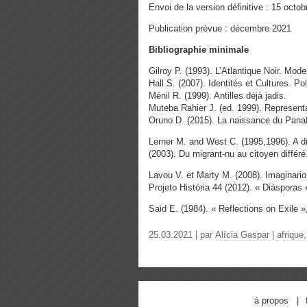
Envoi de la version définitive : 15 octo
Publication prévue : décembre 2021
Bibliographie minimale
Gilroy P. (1993). L’Atlantique Noir. Mod
Hall S. (2007). Identités et Cultures. Po
Ménil R. (1999). Antilles déjà jadis.
Muteba Rahier J. (ed. 1999). Representa
Oruno D. (2015). La naissance du Pana
Lerner M. and West C. (1995,1996). A di
(2003). Du migrant-nu au citoyen différé
Lavou V. et Marty M. (2008). Imaginario
Projeto História 44 (2012). « Diásporas 
Said E. (1984). « Reflections on Exile »
25.03.2021 | par
Alícia Gaspar
|
afrique
à propos