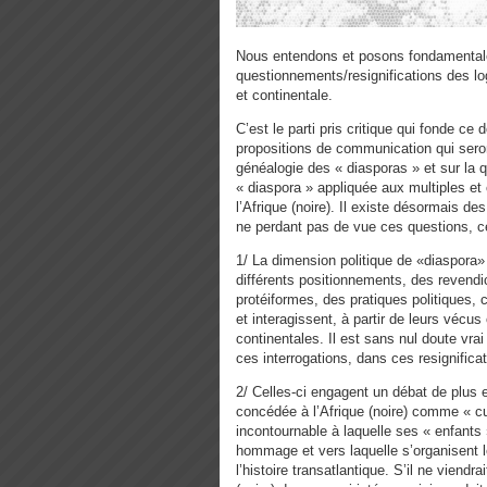
Nous entendons et posons fondamentale
questionnements/resignifications des lo
et continentale.
C’est le parti pris critique qui fonde ce
propositions de communication qui seront
généalogie des « diasporas » et sur la q
« diaspora » appliquée aux multiples e
l’Afrique (noire). Il existe désormais d
ne perdant pas de vue ces questions, ce
1/ La dimension politique de «diaspora»
différents positionnements, des revend
protéiformes, des pratiques politiques, cu
et interagissent, à partir de leurs vécu
continentales. Il est sans nul doute vrai
ces interrogations, dans ces resignificat
2/ Celles-ci engagent un débat de plus e
concédée à l’Afrique (noire) comme « cu
incontournable à laquelle ses « enfants
hommage et vers laquelle s’organisent l
l’histoire transatlantique. S’il ne viendr