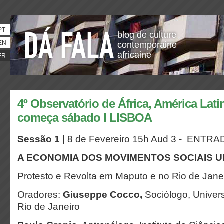
PT
blog de culture
EN
contemporaine
africaine
FR
4º Observatório de África, América Lati
começa sábado I LISBOA
Sessão 1 |
8 de Fevereiro 15h Aud 3 - ENTR
A ECONOMIA DOS MOVIMENTOS SOCIAIS 
Protesto e Revolta em Maputo e no Rio de Jane
Oradores:
Giuseppe Cocco,
Sociólogo, Univer
Rio de Janeiro