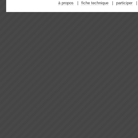
à propos
fiche technique
participer