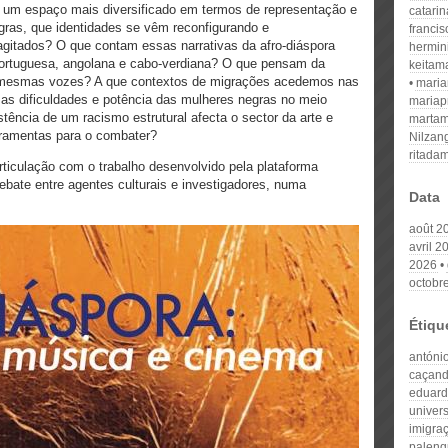
, um espaço mais diversificado em termos de representação e
catari
gras, que identidades se vêm reconfigurando e
franci
itados? O que contam essas narrativas da afro-diáspora
hermin
portuguesa, angolana e cabo-verdiana? O que pensam da
keitam
 mesmas vozes? A que contextos de migrações acedemos nas
mari
as dificuldades e potência das mulheres negras no meio
mariap
tência de um racismo estrutural afecta o sector da arte e
martam
rramentas para o combater?
Nilzan
ritada
rticulação com o trabalho desenvolvido pela plataforma
ebate entre agentes culturais e investigadores, numa
Data
août 2
avril 2
2026
octobr
Étiqu
antónio
caçand
eduard
univers
imigraç
palenq