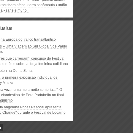
southern africa
terra sonâmbula
união
ca
zanele muholi
lus lus
 na Europa do tráfico transatlântico
ós – Uma Viagem ao Sul Global", de Paulo
ho
res que carregam”: concurso do Festival
to reflete sobre a força feminina cotidiana
oten na Dentu Zona,
, a primeira exposição individual de
y Mazza
ma vez, numa meia-noite sombria…”: O
clandestino de Pere Portabella no final
nquismo
ta angolana Pocas Pascoal apresenta
to Change" durante o Festival de Locarno
n