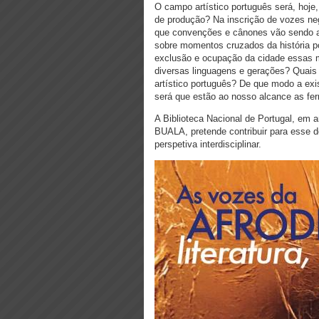
O campo artístico português será, hoje
de produção? Na inscrição de vozes ne
que convenções e cânones vão sendo ag
sobre momentos cruzados da história 
exclusão e ocupação da cidade essas
diversas linguagens e gerações? Quais 
artístico português? De que modo a exis
será que estão ao nosso alcance as fe
A Biblioteca Nacional de Portugal, em a
BUALA, pretende contribuir para esse d
perspetiva interdisciplinar.