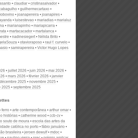
nasanto
claudiar
cristinasalvador
scabagulho
guilhermecartaxo
iobovino
joanapereira
joanapires
ayanda
luisestevao
mariadias
marialuz
ana
marianapinho
mariapicarra
rata
martacacador
martalanca
estre
nadinesiegert
Nélida Brito
gelaSouza
otavioraposo
raul f. curvelo
masio
samirapereira
Victor Hugo Lopes
026
juillet 2026
juin 2026
mai 2026
026
mars 2026
février 2026
janvier
décembre 2025
novembre 2025
e 2025
septembre 2025
ettes
 ferro
arte contemporânea
arthur omar
o histórias
catherine wood
ccb-cv
o souto de moura
escola das artes da
idade católica no porto
fábio januário
ão brasileira
jeroen dewulf
mdoc
ue
paulino vieira
prec
prémio amilcar