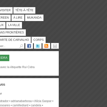
 VISITER
TÊTE-À-TÊTE
CREEN
À LIRE
MUKANDA
UX
LA VILLE
ANS FRONTIÈRES
ARTE DE CARVALHO
CORPS
CIDRA
avec la étiquette Rui Cidra
ves
r
strador
adrianabarbosa
Alícia Gaspar
desoares
camillediard
candela