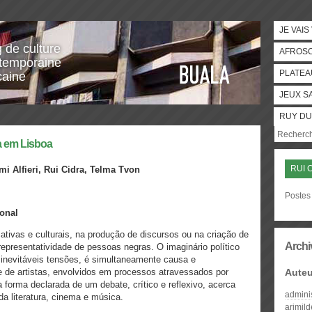
JE VAIS
g de culture
AFROS
temporaine
PLATEA
caine
JEUX S
RUY DU
a em Lisboa
RUI 
i Alfieri, Rui Cidra, Telma Tvon
Postes 
ional
cativas e culturais, na produção de discursos ou na criação de
Archi
representatividade de pessoas negras. O imaginário político
inevitáveis tensões, é simultaneamente causa e
 de artistas, envolvidos em processos atravessados por
Auteu
 forma declarada de um debate, crítico e reflexivo, acerca
admini
da literatura, cinema e música.
arimil