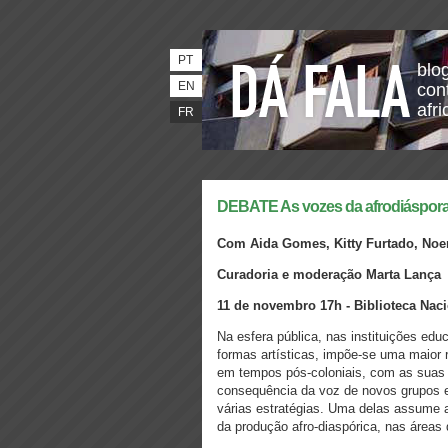
PT
blo
EN
con
afri
FR
DEBATE As vozes da afrodiáspor
Com Aida Gomes, Kitty Furtado, Noem
Curadoria e moderação Marta Lança
11 de novembro 17h - Biblioteca Nac
Na esfera pública, nas instituições edu
formas artísticas, impõe-se uma maior 
em tempos pós-coloniais, com as suas 
consequência da voz de novos grupos e
várias estratégias. Uma delas assume a
da produção afro-diaspórica, nas áreas 