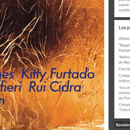
cabral
soviéti
Les p
vítimas
"Bijag
Ramal
“Mulhe
do Minu
Fred M
Cortejo
Anthon
“Era u
cinema 
do Fra
Cineas
"Time 
Soutie