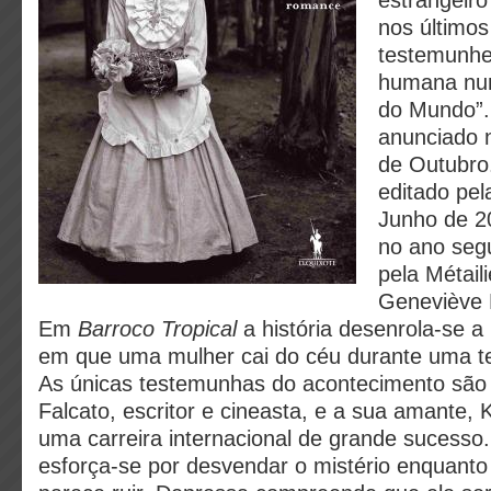
estrangeir
nos último
testemunhe
humana num
do Mundo”.
anunciado 
de Outubro
editado pe
Junho de 20
no ano seg
pela Métail
Geneviève L
Em
Barroco Tropical
a história desenrola-se a
em que uma mulher cai do céu durante uma te
As únicas testemunhas do acontecimento são
Falcato, escritor e cineasta, e a sua amante,
uma carreira internacional de grande sucesso
esforça-se por desvendar o mistério enquanto