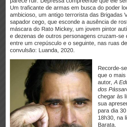
parece ruir. Depressa compreende que ele ser
Um traficante de armas em busca do poder lo
ambicioso, um antigo terrorista das Brigadas
sapador cego, que esconde a ausência de ros
máscara do Rato Mickey, um jovem pintor auti
e dezenas de outros personagens cruzam-se
entre um crepúsculo e o seguinte, nas ruas 
convulsão: Luanda, 2020.
Recorde-se,
que o mais 
autor,
A Ed
dos Pássar
chegar às l
sua aprese
para dia 3
18h30, na l
Barata.