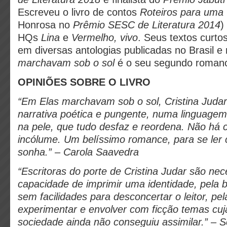
Escreveu o livro de contos
Roteiros para uma 
Honrosa no
Prêmio SESC de Literatura 2014
)
HQs
Lina
e
Vermelho, vivo
. Seus textos curt
em diversas antologias publicadas no Brasil e 
marchavam sob o sol
é o seu segundo roman
OPINIÕES SOBRE O LIVRO
“Em Elas marchavam sob o sol, Cristina Juda
narrativa poética e pungente, numa linguagem
na pele, que tudo desfaz e reordena. Não há c
incólume. Um belíssimo romance, para se le
sonha.” – Carola Saavedra
“Escritoras do porte de Cristina Judar são nec
capacidade de imprimir uma identidade, pela
sem facilidades para desconcertar o leitor, p
experimentar e envolver com ficção temas cuj
sociedade ainda não conseguiu assimilar.” – S