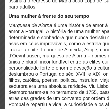
assinala o regresso de Maria João Lopo de Ca
para adultos.
Uma mulher à frente do seu tempo
Marquesa de Alorna
é uma história de amor à
amor a Portugal. A história de uma mulher apa
determinada e sonhadora que nunca desistiu 
asas em céus improváveis, como a estrela qu
cruzar a noite. Leonor de Almeida, Alcipe, co
d’Oeynhausen, marquesa de Alorna – nomes 
única e plural, inconfundível entre as elites 
personalidade forte e enorme devoção à cultu
deslumbrou o Portugal do séc. XVIII e XIX, on
filhos, católica, poetisa, política, instruída, via
sedutora era uma absoluta raridade. Viu Lisbo
desmoronarem-se no terramoto de 1755, pass
atrás das grades de um convento por ordem 
Pombal e repartiu a vida, a curiosidade e os a