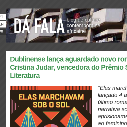
PT
blog de culture
EN
contemporaine
africaine
FR
Dublinense lança aguardado novo ro
Cristina Judar, vencedora do Prêmio
Literatura
”Elas marc
lançado 4 
último rom
narrativa s
aprisionam
ao feminino