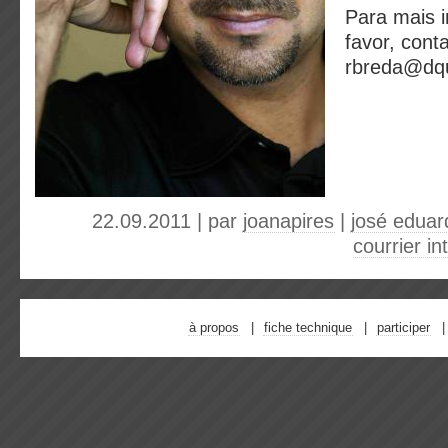
Para mais 
favor, conta
rbreda@dqu
22.09.2011 | par
joanapires
|
josé eduar
courrier in
à propos
fiche technique
participer