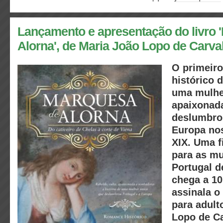
Lançamento e apresentação do livro 
Alorna', de Maria João Lopo de Carva
O primeir
histórico 
uma mulher
apaixonad
deslumbrou
Europa nos
XIX. Uma f
para as mu
Portugal de
chega a 10
assinala o
para adult
Lopo de Ca