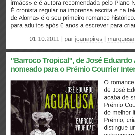
irmãos» e é autora recomendada pelo Plano Na
É cronista regular na imprensa escrita e na t
de Alorna» é o seu primeiro romance histórico
para adultos após 6 anos a escrever para cria
01.10.2011 | par
joanapires
|
marquesa 
"Barroco Tropical", de José Eduardo
nomeado para o Prémio Courrier Inter
O romanc
de José Ed
acaba de s
Prémio Cour
do melhor l
Prémio, cr
distingue 