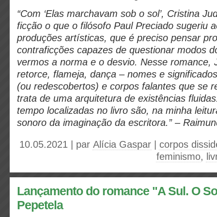
“Com ‘Elas marchavam sob o sol’, Cristina Ju
ficção o que o filósofo Paul Preciado sugeriu ao
produções artísticas, que é preciso pensar p
contraficções capazes de questionar modos d
vermos a norma e o desvio. Nesse romance, J
retorce, flameja, dança – nomes e significado
(ou redescobertos) e corpos falantes que se 
trata de uma arquitetura de existências fluida
tempo localizadas no livro são, na minha leit
sonoro da imaginação da escritora.” – Raimu
10.05.2021 | par
Alícia Gaspar
|
corpos dissi
feminismo
,
liv
Lançamento do romance "A Sul. O So
Pepetela