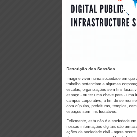
Descrição das Sessões
Imagine viver numa sociedade em que a 
trabalho pertenciam a algumas corporaç
escolas, organizações sem fins lucrati
espaço - ou ter uma chave para - uma i
campus corporativo, a fim de se reunir
com cúpulas, prefeituras, templos, cam
espaços sem fins lucrativos.
Felizmente, esta não é a sociedade e
nossas informações digitais são armaz
ações da sociedade civil - agora ocorr