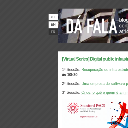
PT
blo
EN
con
afri
FR
[Virtual Series] Digital public infrast
1ª Sessão:
Recuperação de infra-estrutu
às 10h30
2ª Sessão:
Uma empresa de software p
3ª Sessão:
Onde, o quê e quem é a infra