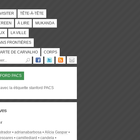
 VISITER
TÊTE-À-TÊTE
CREEN
À LIRE
MUKANDA
UX
LA VILLE
ANS FRONTIÈRES
ARTE DE CARVALHO
CORPS
FORD PACS
avec la étiquette stanford PACS
ves
r
strador
adrianabarbosa
Alícia Gaspar
desoares
camillediard
candela