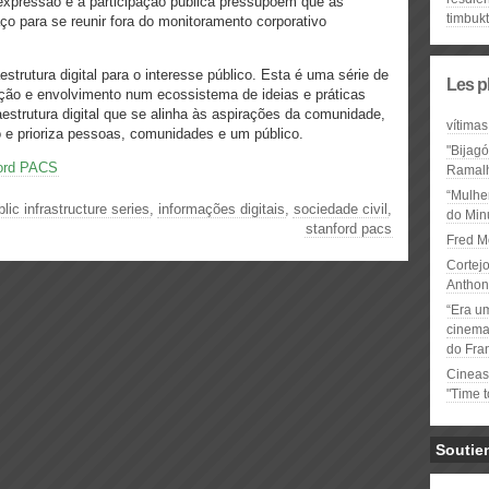
expressão e a participação pública pressupõem que as
timbuk
o para se reunir fora do monitoramento corporativo
strutura digital para o interesse público. Esta é uma série de
Les p
enção e envolvimento num ecossistema de ideias e práticas
estrutura digital que se alinha às aspirações da comunidade,
vítimas
 e prioriza pessoas, comunidades e um público.
"Bijag
ord PACS
Ramal
“Mulhe
blic infrastructure series
,
informações digitais
,
sociedade civil
,
do Minu
stanford pacs
Fred M
Cortejo
Anthon
“Era u
cinema 
do Fra
Cineas
"Time 
Soutie