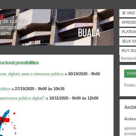
JE VAIS
g de culture
AFROS
temporaine
PLATEA
caine
JEUX S
RUY DU
ructural possibilities
STAN
ras digitais para o interesse público
a
20/10/2020 - 9h00
Postes 
úblico
a
27/10/2020 - 9h00 às 10h30
estrutura pública digital?
a
10/11/2020 - 9h00 às 12h00
Archi
Auteu
admini
arimil