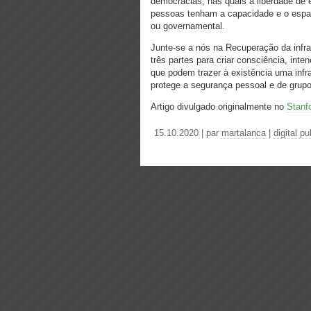
democracias, nas quais a liberdade de 
pessoas tenham a capacidade e o espaç
ou governamental.
Junte-se a nós na Recuperação da infrae
três partes para criar consciência, int
que podem trazer à existência uma infra
protege a segurança pessoal e de grupo
Artigo divulgado originalmente no
Stanf
15.10.2020 | par
martalanca
|
digital pu