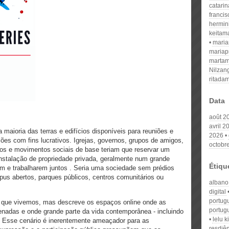
catari
franci
hermin
keitam
mari
mariap
martam
Nilzan
ritada
Data
août 2
avril 2
maioria das terras e edifícios disponíveis para reuniões e
2026
ões com fins lucrativos. Igrejas, governos, grupos de amigos,
octobr
vos e movimentos sociais de base teriam que reservar um
nstalação de propriedade privada, geralmente num grande
Étiqu
em e trabalharem juntos . Seria uma sociedade sem prédios
pus abertos, parques públicos, centros comunitários ou
albano
digital
portug
m que vivemos, mas descreve os espaços online onde as
portug
enadas e onde grande parte da vida contemporânea - incluindo
lelu k
e. Esse cenário é inerentemente ameaçador para as
resdiên