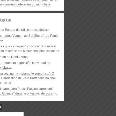
tu
universidade eduardo mondlane
lus lus
 na Europa do tráfico transatlântico
ós – Uma Viagem ao Sul Global", de Paulo
ho
res que carregam”: concurso do Festival
to reflete sobre a força feminina cotidiana
oten na Dentu Zona,
, a primeira exposição individual de
y Mazza
ma vez, numa meia-noite sombria…”: O
clandestino de Pere Portabella no final
nquismo
ta angolana Pocas Pascoal apresenta
to Change" durante o Festival de Locarno
n