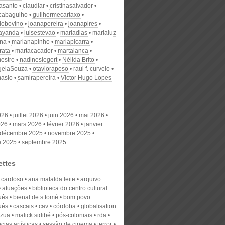
nasanto
claudiar
cristinasalvador
scabagulho
guilhermecartaxo
iobovino
joanapereira
joanapires
ayanda
luisestevao
mariadias
marialuz
ana
marianapinho
mariapicarra
rata
martacacador
martalanca
estre
nadinesiegert
Nélida Brito
gelaSouza
otavioraposo
raul f. curvelo
masio
samirapereira
Victor Hugo Lopes
026
juillet 2026
juin 2026
mai 2026
026
mars 2026
février 2026
janvier
décembre 2025
novembre 2025
e 2025
septembre 2025
ettes
 cardoso
ana mafalda leite
arquivo
atuações
biblioteca do centro cultural
uês
bienal de s.tomé
bom povo
uês
cascais
cav
córdoba
globalisation
izua
malick sidibé
pós-coloniais
rda
cias artísticas
sessão de cinema
terror