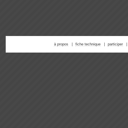
à propos
fiche technique
participer