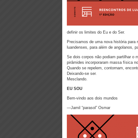
definir os limites do Eu e do Ser.
Precisamos de uma nova história para r
luandenses, para além de angolanos, p
Se dois corpos não podiam partilhar 
pirâmides incorporaram massa física no
Quando se repelem, contornam, encontra
Deixando-se ser.
Mesclando.
EU SOU
Bem-vindo aos dois mundos
—Jamil “parasol” Osmar