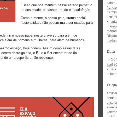
catari
É isso que nos mantém nesse estado perpétuo
franci
de ansiedade, escassez, medo e insatisfação.
hermin
keitam
Corpo e mente, a nossa pele, status social,
mari
nacionalidade não podem mais ser usados para
mariap
martam
edefinir o nosso papel neste universo para além de
Nilzan
ara além de homens e mulheres, para além de humanos.
ritada
o mesmo espaço, hoje podem. Assim como essas duas
Data
 centro desta galeria, o Eu e o Ser encontrar-se-ão.
ndo uma superfície não repelente.
août 2
avril 2
2026
octobr
Étiqu
amílcar
centen
cristin
étienne
kalem
mukom