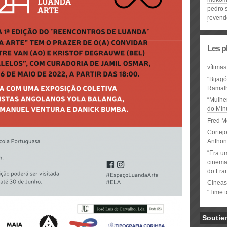
pedro 
revend
Les p
vítimas
"Bijag
Ramal
“Mulhe
do Minu
Fred M
Cortejo
Anthon
“Era u
cinema 
do Fra
Cineas
"Time 
Soutie