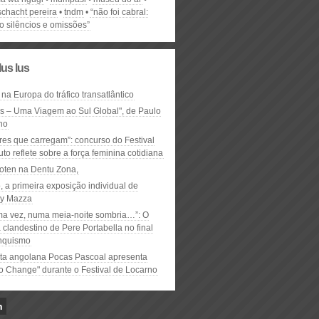
schacht pereira
tndm
“não foi cabral:
o silêncios e omissões”
lus lus
 na Europa do tráfico transatlântico
ós – Uma Viagem ao Sul Global", de Paulo
ho
res que carregam”: concurso do Festival
to reflete sobre a força feminina cotidiana
oten na Dentu Zona,
, a primeira exposição individual de
y Mazza
ma vez, numa meia-noite sombria…”: O
clandestino de Pere Portabella no final
nquismo
ta angolana Pocas Pascoal apresenta
to Change" durante o Festival de Locarno
n