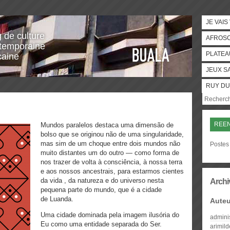
JE VAIS
g de culture
AFROS
temporaine
PLATEA
caine
JEUX S
RUY DU
REE
Mundos paralelos destaca uma dimensão de
bolso que se originou não de uma singularidade,
mas sim de um choque entre dois mundos não
Postes
muito distantes um do outro — como forma de
nos trazer de volta à consciência, à nossa terra
e aos nossos ancestrais, para estarmos cientes
da vida , da natureza e do universo nesta
Archi
pequena parte do mundo, que é a cidade
de Luanda.
Auteu
Uma cidade dominada pela imagem ilusória do
admini
Eu como uma entidade separada do Ser.
arimil