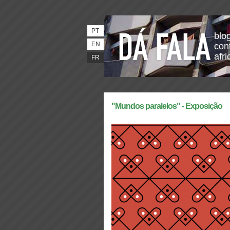
PT
blo
EN
con
afri
FR
"Mundos paralelos" - Exposição