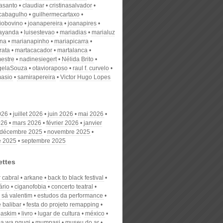
nasanto
claudiar
cristinasalvador
scabagulho
guilhermecartaxo
iobovino
joanapereira
joanapires
ayanda
luisestevao
mariadias
marialuz
ana
marianapinho
mariapicarra
rata
martacacador
martalanca
estre
nadinesiegert
Nélida Brito
gelaSouza
otavioraposo
raul f. curvelo
masio
samirapereira
Victor Hugo Lopes
026
juillet 2026
juin 2026
mai 2026
026
mars 2026
février 2026
janvier
décembre 2025
novembre 2025
e 2025
septembre 2025
ettes
 cabral
arkane
back to black festival
ário
ciganofobia
concerto teatral
a sá valentim
estudos da performance
 balibar
festa do projeto remapping
baskim
livro
lugar de cultura
méxico
a wa ngugi
mumpasi
museu do ar