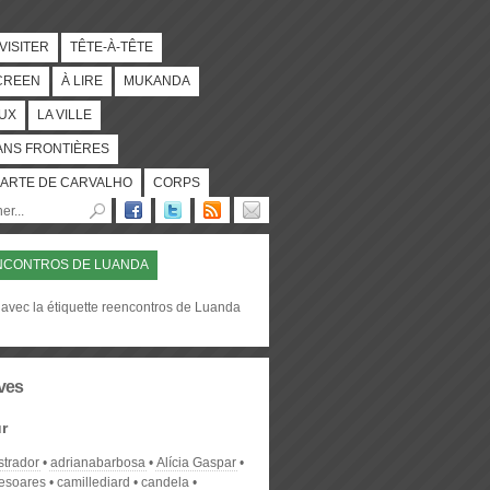
 VISITER
TÊTE-À-TÊTE
CREEN
À LIRE
MUKANDA
UX
LA VILLE
ANS FRONTIÈRES
ARTE DE CARVALHO
CORPS
NCONTROS DE LUANDA
 avec la étiquette reencontros de Luanda
ves
r
strador
adrianabarbosa
Alícia Gaspar
desoares
camillediard
candela