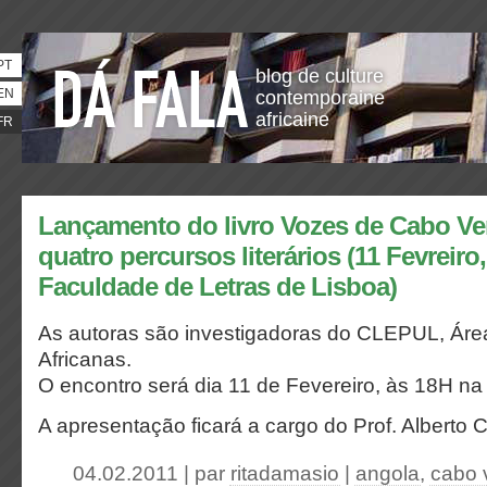
PT
blog de culture
EN
contemporaine
africaine
FR
Lançamento do livro Vozes de Cabo Ver
quatro percursos literários (11 Fevreiro
Faculdade de Letras de Lisboa)
As autoras são investigadoras do CLEPUL, Área 
Africanas.
O encontro será dia 11 de Fevereiro, às 18H na
A apresentação ficará a cargo do Prof. Alberto 
04.02.2011 | par
ritadamasio
|
angola
,
cabo 