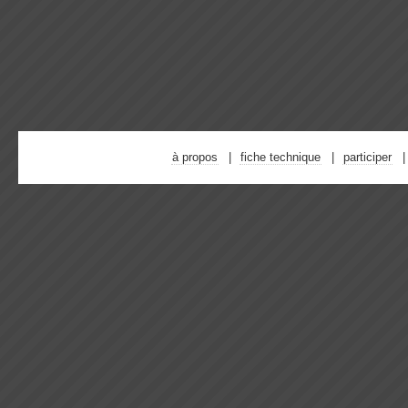
à propos
fiche technique
participer