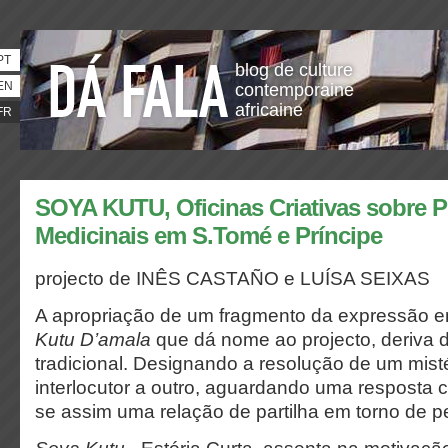
PT
blog de culture
EN
contemporaine
africaine
FR
SOYA KUTU, Oficinas Criativas sobre P
Medicinais em S.Tomé e Príncipe
projecto de INÊS CASTAÑO e LUÍSA SEIXAS
A apropriação de um fragmento da expressão em
Kutu D’amala
que dá nome ao projecto, deriva d
tradicional. Designando a resolução de um mist
interlocutor a outro, aguardando uma resposta c
se assim uma relação de partilha em torno de p