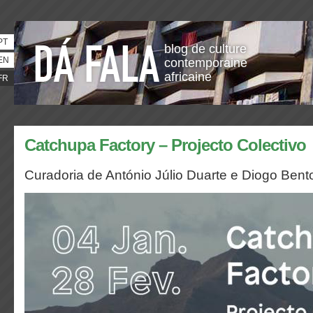
PT
blog de culture
EN
contemporaine
africaine
FR
Catchupa Factory – Projecto Colectivo
Curadoria de António Júlio Duarte e Diogo Bent