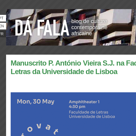
PT
blog de culture
EN
contemporaine
africaine
FR
Manuscrito P. António Vieira S.J. na F
Letras da Universidade de Lisboa