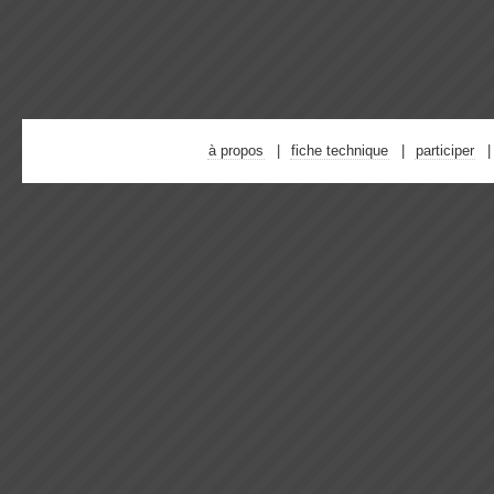
à propos
fiche technique
participer