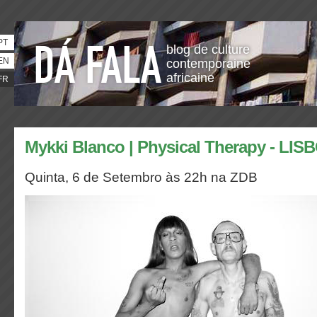
PT
blog de culture
EN
contemporaine
africaine
FR
Mykki Blanco | Physical Therapy - LIS
Quinta, 6 de Setembro às 22h na ZDB