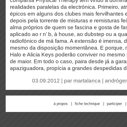
comparsa Physical Therapy tem vindo a domina
realidades paralelas da electrónica. Primeiro, a
épicos em alguns dos clubes mais fervilhantes
depois pela torrente de misturas e remisturas f
alma próprios de quem se fascina e gosta de fas
aplicado ao r n’ b, à house, ao dubstep ou a qua
radiofónico de má fama. A extensão é imensa,
mesmo da disposição momentânea. E porque, n
Halo e Alicia Keys poderão conviver no mesmo
de maior. Em todo o caso, paira desde já a garan
apaziguadora, propícia a grandes despedidas 
03.09.2012 | par
martalanca
|
andróge
à propos
fiche technique
participer