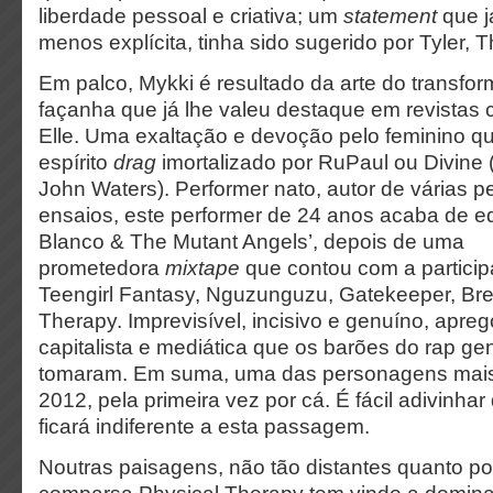
liberdade pessoal e criativa; um
statement
que j
menos explícita, tinha sido sugerido por Tyler, T
Em palco, Mykki é resultado da arte do transfo
façanha que já lhe valeu destaque em revistas
Elle. Uma exaltação e devoção pelo feminino q
espírito
drag
imortalizado por RuPaul ou Divine 
John Waters). Performer nato, autor de várias p
ensaios, este performer de 24 anos acaba de ed
Blanco & The Mutant Angels’, depois de uma
prometedora
mixtape
que contou com a partici
Teengirl Fantasy, Nguzunguzu, Gatekeeper, Br
Therapy. Imprevisível, incisivo e genuíno, aprego
capitalista e mediática que os barões do rap g
tomaram. Em suma, uma das personagens mais
2012, pela primeira vez por cá. É fácil adivinha
ficará indiferente a esta passagem.
Noutras paisagens, não tão distantes quanto p