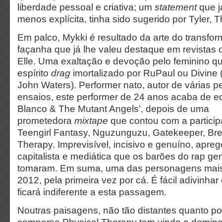
liberdade pessoal e criativa; um
statement
que j
menos explícita, tinha sido sugerido por Tyler, T
Em palco, Mykki é resultado da arte do transfo
façanha que já lhe valeu destaque em revistas
Elle. Uma exaltação e devoção pelo feminino q
espírito
drag
imortalizado por RuPaul ou Divine 
John Waters). Performer nato, autor de várias p
ensaios, este performer de 24 anos acaba de ed
Blanco & The Mutant Angels’, depois de uma
prometedora
mixtape
que contou com a partici
Teengirl Fantasy, Nguzunguzu, Gatekeeper, Br
Therapy. Imprevisível, incisivo e genuíno, aprego
capitalista e mediática que os barões do rap g
tomaram. Em suma, uma das personagens mais
2012, pela primeira vez por cá. É fácil adivinha
ficará indiferente a esta passagem.
Noutras paisagens, não tão distantes quanto p