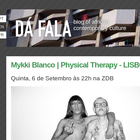
PT
blog of african
EN
contemporary culture
FR
Mykki Blanco | Physical Therapy - LIS
Quinta, 6 de Setembro às 22h na ZDB