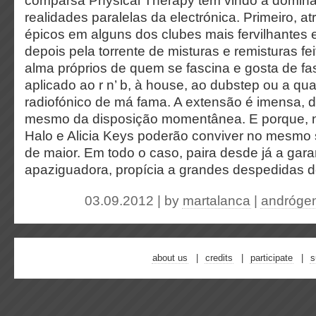
comparsa Physical Therapy tem vindo a domina
realidades paralelas da electrónica. Primeiro, a
épicos em alguns dos clubes mais fervilhantes
depois pela torrente de misturas e remisturas f
alma próprios de quem se fascina e gosta de fas
aplicado ao r n’ b, à house, ao dubstep ou a qua
radiofónico de má fama. A extensão é imensa,
mesmo da disposição momentânea. E porque, n
Halo e Alicia Keys poderão conviver no mesmo
de maior. Em todo o caso, paira desde já a garan
apaziguadora, propícia a grandes despedidas 
03.09.2012 | by
martalanca
|
andróge
about us
credits
participate
s