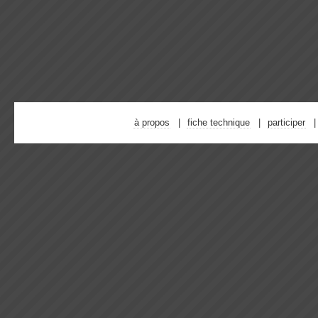
à propos
fiche technique
participer