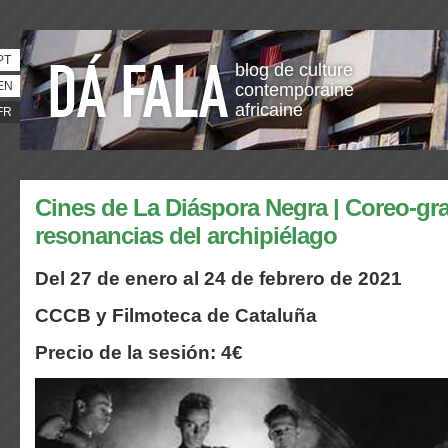
PT
blog de culture
EN
contemporaine
africaine
FR
Cines de La Diáspora Negra | Coreo-gra
resonancias del archipiélago
Del 27 de enero al 24 de febrero de 2021
CCCB y Filmoteca de Cataluña
Precio de la sesión: 4€