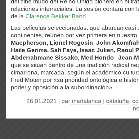
del cine mudo del Reino Unido pionero en el tra
relaciones interraciales. La sesión contará con 
de la
Clarence Bekker Band
.
Las películas seleccionadas, que abarcan casi u
continentes, reúnen por vez primera en nuestro
Macpherson, Lionel Rogosin
,
John Akomfrah,
Haile Gerima, Safi Faye, Isaac Julien, Raoul 
Abderrahmane Sissako, Med Hondo
i
Jean-M
que se sitúan dentro de una tradición radical ne
cimarrona, marcada, según el académico cultur
Fred Moten por «su prioridad ontológica e históri
poder y oposición a la subordinación».
26.01.2021 | par
martalanca
|
cataluña
,
cc
ne