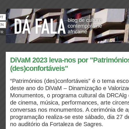
PT
blog de culture
EN
contemporaine
africaine
FR
DiVaM 2023 leva-nos por "Património
(des)confortáveis"
“Patrimónios (des)confortáveis” é o tema esco
deste ano do DiVaM – Dinamização e Valoriza
Monumentos, o programa cultural da DRCAlg qu
de cinema, música, performances, arte circens
conversas nos monumentos. A cerimónia de a
programação realiza-se este sábado, dia 27 d
no auditório da Fortaleza de Sagres.