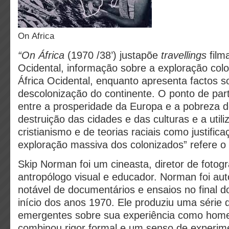
On Africa
“On África
(1970 /38’) justapõe
travellings
film
Ocidental, informação sobre a exploração colo
África Ocidental, enquanto apresenta factos s
descolonização do continente. O ponto de part
entre a prosperidade da Europa e a pobreza de
destruição das cidades e das culturas e a util
cristianismo e de teorias raciais como justifi
exploração massiva dos colonizados” refere o
Skip Norman foi um cineasta, diretor de fotogra
antropólogo visual e educador. Norman foi au
notável de documentários e ensaios no final 
início dos anos 1970. Ele produziu uma série 
emergentes sobre sua experiência como hom
combinou rigor formal e um senso de experi